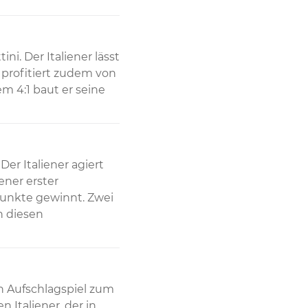
i. Der Italiener lässt 
rofitiert zudem von 
 4:1 baut er seine 
er Italiener agiert 
ner erster 
unkte gewinnt. Zwei 
 diesen 
n Aufschlagspiel zum 
 Italiener, der in 