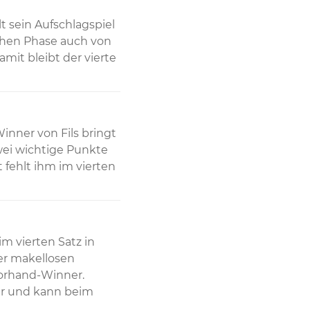
t sein Aufschlagspiel 
schen Phase auch von 
mit bleibt der vierte 
nner von Fils bringt 
wei wichtige Punkte 
fehlt ihm im vierten 
im vierten Satz in 
er makellosen 
orhand-Winner. 
er und kann beim 