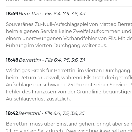
18:49
Berrettini - Fils 6:4, 7:5, 3:6, 4:1
Souveränes Zu-Null-Aufschlagspiel von Matteo Berrettin
beim eigenen Service keine Zweifel aufkommen und p
einem unerzwungenen Vorhandfehler von Fils. Mit dem
Führung im vierten Durchgang weiter aus.
18:48
Berrettini - Fils 6:4, 7:5, 3:6, 3:1
Wichtiges Break für Berrettini im vierten Durchgang. D
beim Return druckvoll, während Fils trotz drei getroffe
Aufschläge nur schwache 25 Prozent seiner Service-P
Fehler des Franzosen von der Grundlinie begünstigen
Aufschlagverlust zusätzlich.
18:42
Berrettini - Fils 6:4, 7:5, 3:6, 2:1
Berrettini muss über Einstand gehen, bringt aber sei
2:1 im vierten Satz durch. Zwei wichtige Asse retten den