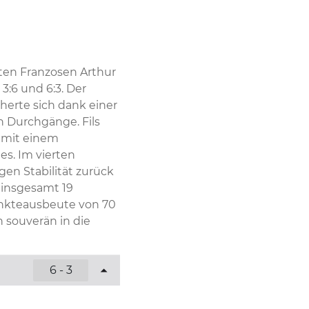
ten Franzosen Arthur 
3:6 und 6:3. Der 
erte sich dank einer 
 Durchgänge. Fils 
 mit einem 
. Im vierten 
en Stabilität zurück 
 insgesamt 19 
nkteausbeute von 70 
 souverän in die 
6 - 3