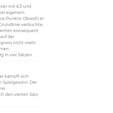
rän mit 6:3 und 
bei eigenem 
ce-Punkte. Obwohl er 
rundlinie verbuchte, 
menten konsequent 
auf der 
ners nicht mehr 
rmen 
 in vier Sätzen.
r kämpft sich 
 Spielgewinn. Der 
ei 
ch den vierten Satz 