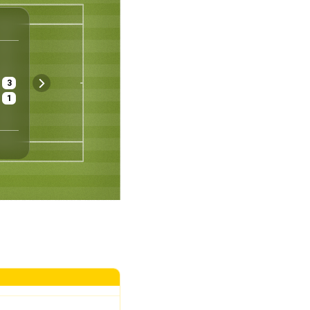
ATP
London
England
Herren - Einzel
1/32
3
£ 30 060 000
Gras
Gut
1
Preisgeld
Belag
Wetter