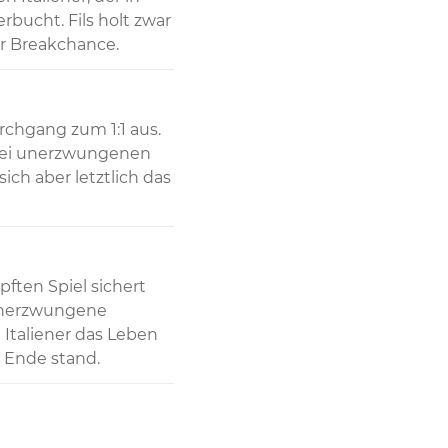
bucht. Fils holt zwar 
r Breakchance.
rchgang zum 1:1 aus. 
rei unerzwungenen 
ch aber letztlich das 
en Spiel sichert 
 unerzwungene 
taliener das Leben 
 Ende stand.