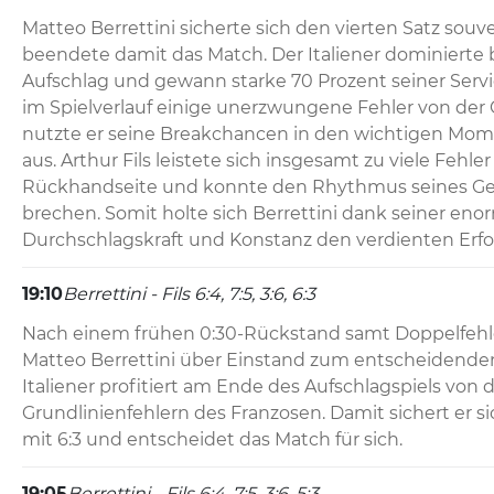
Matteo Berrettini sicherte sich den vierten Satz souve
beendete damit das Match. Der Italiener dominierte 
Aufschlag und gewann starke 70 Prozent seiner Servi
im Spielverlauf einige unerzwungene Fehler von der G
nutzte er seine Breakchancen in den wichtigen Mo
aus. Arthur Fils leistete sich insgesamt zu viele Fehler 
Rückhandseite und konnte den Rhythmus seines Geg
brechen. Somit holte sich Berrettini dank seiner eno
Durchschlagskraft und Konstanz den verdienten Erfolg
19:10
Berrettini - Fils 6:4, 7:5, 3:6, 6:3
Nach einem frühen 0:30-Rückstand samt Doppelfehle
Matteo Berrettini über Einstand zum entscheidenden
Italiener profitiert am Ende des Aufschlagspiels von dr
Grundlinienfehlern des Franzosen. Damit sichert er si
mit 6:3 und entscheidet das Match für sich.
19:05
Berrettini - Fils 6:4, 7:5, 3:6, 5:3