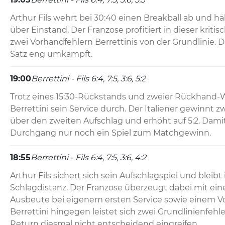
Arthur Fils wehrt bei 30:40 einen Breakball ab und häl
über Einstand. Der Franzose profitiert in dieser kriti
zwei Vorhandfehlern Berrettinis von der Grundlinie. Da
Satz eng umkämpft.
19:00
Berrettini - Fils 6:4, 7:5, 3:6, 5:2
Trotz eines 15:30-Rückstands und zweier Rückhand-Wi
Berrettini sein Service durch. Der Italiener gewinnt z
über den zweiten Aufschlag und erhöht auf 5:2. Damit 
Durchgang nur noch ein Spiel zum Matchgewinn.
18:55
Berrettini - Fils 6:4, 7:5, 3:6, 4:2
Arthur Fils sichert sich sein Aufschlagspiel und bleibt 
Schlagdistanz. Der Franzose überzeugt dabei mit ein
Ausbeute bei eigenem ersten Service sowie einem V
Berrettini hingegen leistet sich zwei Grundlinienfehl
Return diesmal nicht entscheidend eingreifen.