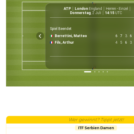
ATP
London
England
Herren - Einzel
Donnerstag
, 2 Juli
14:15
UTC
Spiel Beendet
Berrettini, Matteo
6
7
3
6
Fils, Arthur
4
5
6
3
Wer gewinnt? Tippt jetzt!
ITF Serbien Damen