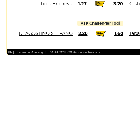
Lidia Encheva
1.27
3.20
Kris
ATP Challenger Todi
D`AGOSTINO STEFANO
2.20
1.60
Taba
18+ | Interwetten Gaming Ltd. MGA/B2C/110/2004 interwetten.com