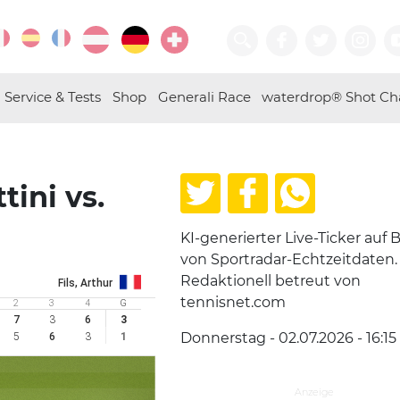
Service & Tests
Shop
Generali Race
waterdrop® Shot Ch
tini vs.
KI-generierter Live-Ticker auf B
von Sportradar-Echtzeitdaten.
Redaktionell betreut von
Fils, Arthur
tennisnet.com
2
3
4
G
7
3
6
3
Donnerstag - 02.07.2026 - 16:15
5
6
3
1