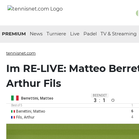
PREMIUM
News
Turniere
Live
Padel
TV & Streaming
tennisnet.com
Im RE-LIVE: Matteo Berret
Arthur Fils
BEENDET
Berrettini, Matteo
3
:
1
Best of 5
1
6
Berrettini, Matteo
4
Fils, Arthur