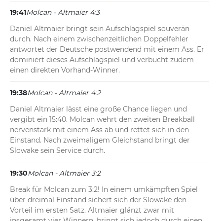
19:41
Molcan - Altmaier 4:3
Daniel Altmaier bringt sein Aufschlagspiel souverän 
durch. Nach einem zwischenzeitlichen Doppelfehler 
antwortet der Deutsche postwendend mit einem Ass. Er 
dominiert dieses Aufschlagspiel und verbucht zudem 
einen direkten Vorhand-Winner.
19:38
Molcan - Altmaier 4:2
Daniel Altmaier lässt eine große Chance liegen und 
vergibt ein 15:40. Molcan wehrt den zweiten Breakball 
nervenstark mit einem Ass ab und rettet sich in den 
Einstand. Nach zweimaligem Gleichstand bringt der 
Slowake sein Service durch.
19:30
Molcan - Altmaier 3:2
Break für Molcan zum 3:2! In einem umkämpften Spiel 
über dreimal Einstand sichert sich der Slowake den 
Vorteil im ersten Satz. Altmaier glänzt zwar mit 
insgesamt vier Winnern, bringt sich jedoch durch einen 