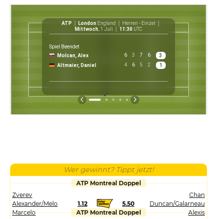
ATP
London
England
Herren - Einzel
ATP
Mittwoch
, 1 Juli
11:30
UTC
Spiel Beendet
6
3
7
6
Molcan, Alex
3
£ 30 0
4
6
5
2
Altmaier, Daniel
1
Preis
Wer gewinnt? Tippt jetzt!
ATP Montreal Doppel
Zverev
Chan
Alexander/Melo
1.12
5.50
Duncan/Galarneau
Marcelo
ATP Montreal Doppel
Alexis