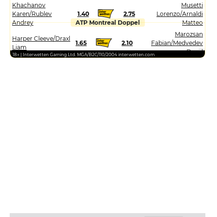
Khachanov
Musetti
Karen/Rublev
1.40
2.75
Lorenzo/Arnaldi
Andrey
ATP Montreal Doppel
Matteo
Marozsan
Harper Cleeve/Draxl
1.65
2.10
Fabian/Medvedev
Liam
Daniil
18+ | Interwetten Gaming Ltd. MGA/B2C/110/2004 interwetten.com