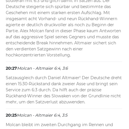
souverän mit 6:3 und glich damit in Sätzen aus. Der 
Deutsche steigerte sich spürbar und bestimmte das 
Geschehen mit einem starken ersten Aufschlag. Mit 
insgesamt acht Vorhand- und neun Rückhand-Winnern 
agierte er deutlich druckvoller als noch zu Beginn der 
Partie. Alex Molcan fand in dieser Phase kaum Antworten 
auf das aggressive Spiel seines Gegners und musste das 
entscheidende Break hinnehmen. Altmaier sichert sich 
den verdienten Satzgewinn nach einer 
hochkonzentrierten Vorstellung.
20:27
Molcan - Altmaier 6:4, 3:6
Satzausgleich durch Daniel Altmaier! Der Deutsche dreht 
einen 15:30-Rückstand dank zweier Asse und bringt sein 
Service zum 6:3 durch. Da hilft auch der präzise 
Rückhand-Winner des Slowaken von der Grundlinie nicht 
mehr, um den Satzverlust abzuwenden.
20:25
Molcan - Altmaier 6:4, 3:5
Molcan bleibt im zweiten Durchgang im Rennen und 