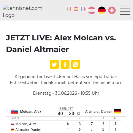
JETZT LIVE: Alex Molcan vs.
Daniel Altmaier
KI-generierter Live-Ticker auf Basis von Sportradar-
Echtzeitdaten. Redaktionell betreut von tennisnet.com
Dienstag - 30.06.2026 - 18:55
Uhr
BEENDET
Molcan, Alex
Altmaier, Daniel
40
:
30
Best of 5
1
2
3
4
G
6
3
7
6
3
Molcan, Alex
4
6
5
2
1
Altmaier, Daniel