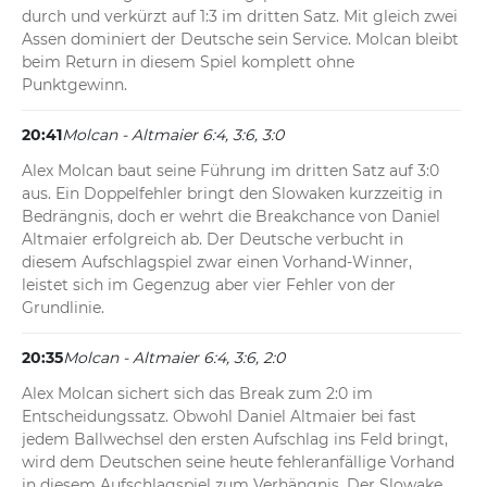
durch und verkürzt auf 1:3 im dritten Satz. Mit gleich zwei 
Assen dominiert der Deutsche sein Service. Molcan bleibt 
beim Return in diesem Spiel komplett ohne 
Punktgewinn.
20:41
Molcan - Altmaier 6:4, 3:6, 3:0
Alex Molcan baut seine Führung im dritten Satz auf 3:0 
aus. Ein Doppelfehler bringt den Slowaken kurzzeitig in 
Bedrängnis, doch er wehrt die Breakchance von Daniel 
Altmaier erfolgreich ab. Der Deutsche verbucht in 
diesem Aufschlagspiel zwar einen Vorhand-Winner, 
leistet sich im Gegenzug aber vier Fehler von der 
Grundlinie.
20:35
Molcan - Altmaier 6:4, 3:6, 2:0
Alex Molcan sichert sich das Break zum 2:0 im 
Entscheidungssatz. Obwohl Daniel Altmaier bei fast 
jedem Ballwechsel den ersten Aufschlag ins Feld bringt, 
wird dem Deutschen seine heute fehleranfällige Vorhand 
in diesem Aufschlagspiel zum Verhängnis. Der Slowake 