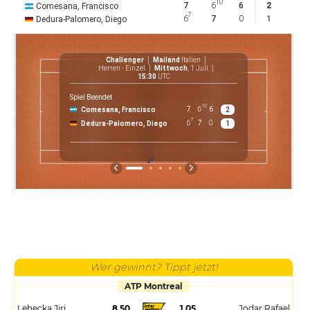
10
7
6
6
2
Comesana, Francisco
7
6
7
0
1
Dedura-Palomero, Diego
Challenger
Mailand
Italien
Herren - Einzel
Mittwoch
, 1 Juli
15:30
UTC
Spiel Beendet
10
7
6
6
Comesana, Francisco
2
€
7
6
7
0
Dedura-Palomero, Diego
1
P
Wer gewinnt? Tippt jetzt!
ATP Montreal
Lehecka Jiri
8.50
1.05
Jodar Rafael