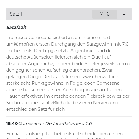
Nach einer schnellen 40:0-Führung lässt der Argentinier 
Dedura-Palomero durch einen Doppelfehler kurzzeitig 
Satz 1
7 - 6
noch einmal auf 40:30 herankommen. Letztlich sichert 
die Nummer eins der Setzliste das Spiel mit einer 
Satzfazit
perfekten Punkteausbeute bei seinem zweiten Aufschlag.
Francisco Comesana sicherte sich in einem hart 
18:50
Comesana - Dedura-Palomero 7:6, 0:1
umkämpften ersten Durchgang den Satzgewinn mit 7:6 
im Tiebreak. Der topgesetzte Argentinier und der 
Nach dem knappen Satzverlust beweist Dedura-
deutsche Außenseiter lieferten sich ein Duell auf 
Palomero direkt Nervenstärke. Der Deutsche wehrt im 
absoluter Augenhöhe, in dem beide Spieler jeweils einmal 
Eröffnungsspiel des zweiten Durchgangs bei 30:40 einen 
den gegnerischen Aufschlag durchbrachen. Zwar 
Breakball von Comesana ab und sichert sich über 
gelangen Diego Dedura-Palomero zwischenzeitlich 
Einstand die 1:0-Führung.
starke acht Punktgewinne in Folge, doch Comesana 
agierte bei seinem ersten Aufschlag insgesamt einen 
Hauch effektiver. Im entscheidenden Tiebreak bewies der 
Südamerikaner schließlich die besseren Nerven und 
entschied den Satz für sich.
18:40
Comesana - Dedura-Palomero 7:6
Ein hart umkämpfter Tiebreak entscheidet den ersten 