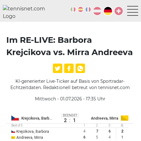
Im RE-LIVE: Barbora
Krejcikova vs. Mirra Andreeva
KI-generierter Live-Ticker auf Basis von Sportradar-
Echtzeitdaten. Redaktionell betreut von tennisnet.com
Mittwoch - 01.07.2026 - 17:35
Uhr
BEENDET
Krejcikova, Barbora
Andreeva, Mirra
2
:
1
Best of 3
1
2
3
G
4
7
6
2
Krejcikova, Barbora
6
5
4
1
Andreeva, Mirra