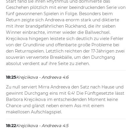
Start fand sie ihren Rhythmus und dominierte das 
Geschehen plötzlich mit einer beeindruckenden Serie von 
fünf gewonnenen Spielen in Folge. Besonders beim 
Return zeigte sich Andreeva enorm stark und diktierte 
mit ihrer brandgefährlichen Rückhand, die ihr sieben 
Winner einbrachte, immer wieder die Ballwechsel. 
Krejcikova hingegen leistete sich deutlich zu viele Fehler 
von der Grundlinie und offenbarte große Probleme bei 
den Returnspielen. Letztlich reichten der 17-Jährigen zwei 
souverän verwertete Breakbälle, um den Durchgang 
absolut verdient auf ihre Seite zu ziehen.
18:25
Krejcikova - Andreeva 4:6
Zu null serviert Mirra Andreeva den Satz nach Hause und 
gewinnt Durchgang eins mit 6:4! Die Fünftgesetzte lässt 
Barbora Krejcikova im entscheidenden Moment keine 
Chance und glänzt neben einem Ass mit einem 
makellosen Aufschlagspiel.
18:22
Krejcikova - Andreeva 4:5