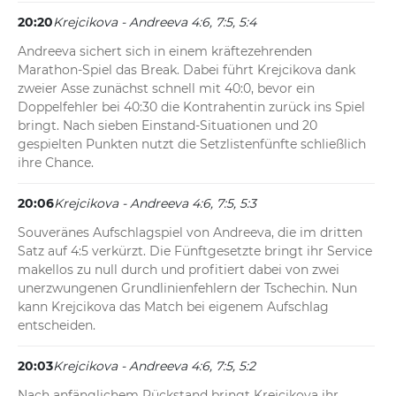
20:20
Krejcikova - Andreeva 4:6, 7:5, 5:4
Andreeva sichert sich in einem kräftezehrenden 
Marathon-Spiel das Break. Dabei führt Krejcikova dank 
zweier Asse zunächst schnell mit 40:0, bevor ein 
Doppelfehler bei 40:30 die Kontrahentin zurück ins Spiel 
bringt. Nach sieben Einstand-Situationen und 20 
gespielten Punkten nutzt die Setzlistenfünfte schließlich 
ihre Chance.
20:06
Krejcikova - Andreeva 4:6, 7:5, 5:3
Souveränes Aufschlagspiel von Andreeva, die im dritten 
Satz auf 4:5 verkürzt. Die Fünftgesetzte bringt ihr Service 
makellos zu null durch und profitiert dabei von zwei 
unerzwungenen Grundlinienfehlern der Tschechin. Nun 
kann Krejcikova das Match bei eigenem Aufschlag 
entscheiden.
20:03
Krejcikova - Andreeva 4:6, 7:5, 5:2
Nach anfänglichem Rückstand bringt Krejcikova ihr 