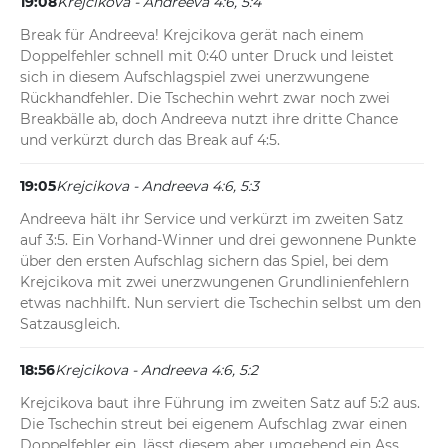
19:08
Krejcikova - Andreeva 4:6, 5:4
Break für Andreeva! Krejcikova gerät nach einem 
Doppelfehler schnell mit 0:40 unter Druck und leistet 
sich in diesem Aufschlagspiel zwei unerzwungene 
Rückhandfehler. Die Tschechin wehrt zwar noch zwei 
Breakbälle ab, doch Andreeva nutzt ihre dritte Chance 
und verkürzt durch das Break auf 4:5.
19:05
Krejcikova - Andreeva 4:6, 5:3
Andreeva hält ihr Service und verkürzt im zweiten Satz 
auf 3:5. Ein Vorhand-Winner und drei gewonnene Punkte 
über den ersten Aufschlag sichern das Spiel, bei dem 
Krejcikova mit zwei unerzwungenen Grundlinienfehlern 
etwas nachhilft. Nun serviert die Tschechin selbst um den 
Satzausgleich.
18:56
Krejcikova - Andreeva 4:6, 5:2
Krejcikova baut ihre Führung im zweiten Satz auf 5:2 aus. 
Die Tschechin streut bei eigenem Aufschlag zwar einen 
Doppelfehler ein, lässt diesem aber umgehend ein Ass 