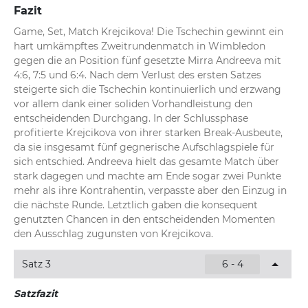
Fazit
Game, Set, Match Krejcikova! Die Tschechin gewinnt ein 
hart umkämpftes Zweitrundenmatch in Wimbledon 
gegen die an Position fünf gesetzte Mirra Andreeva mit 
4:6, 7:5 und 6:4. Nach dem Verlust des ersten Satzes 
steigerte sich die Tschechin kontinuierlich und erzwang 
vor allem dank einer soliden Vorhandleistung den 
entscheidenden Durchgang. In der Schlussphase 
profitierte Krejcikova von ihrer starken Break-Ausbeute, 
da sie insgesamt fünf gegnerische Aufschlagspiele für 
sich entschied. Andreeva hielt das gesamte Match über 
stark dagegen und machte am Ende sogar zwei Punkte 
mehr als ihre Kontrahentin, verpasste aber den Einzug in 
die nächste Runde. Letztlich gaben die konsequent 
genutzten Chancen in den entscheidenden Momenten 
den Ausschlag zugunsten von Krejcikova.
Satz 3
6 - 4
Satzfazit