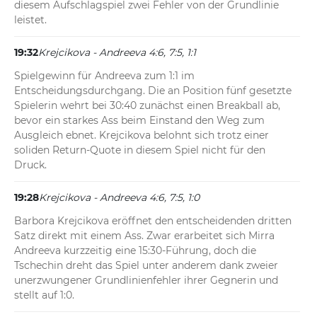
diesem Aufschlagspiel zwei Fehler von der Grundlinie 
leistet.
19:32
Krejcikova - Andreeva 4:6, 7:5, 1:1
Spielgewinn für Andreeva zum 1:1 im 
Entscheidungsdurchgang. Die an Position fünf gesetzte 
Spielerin wehrt bei 30:40 zunächst einen Breakball ab, 
bevor ein starkes Ass beim Einstand den Weg zum 
Ausgleich ebnet. Krejcikova belohnt sich trotz einer 
soliden Return-Quote in diesem Spiel nicht für den 
Druck.
19:28
Krejcikova - Andreeva 4:6, 7:5, 1:0
Barbora Krejcikova eröffnet den entscheidenden dritten 
Satz direkt mit einem Ass. Zwar erarbeitet sich Mirra 
Andreeva kurzzeitig eine 15:30-Führung, doch die 
Tschechin dreht das Spiel unter anderem dank zweier 
unerzwungener Grundlinienfehler ihrer Gegnerin und 
stellt auf 1:0.