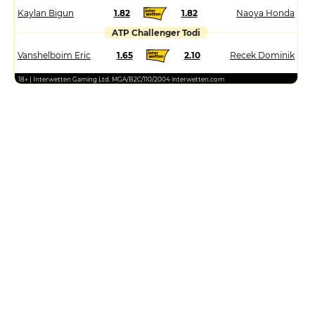
Kaylan Bigun
1.82
1.82
Naoya Honda
ATP Challenger Todi
Vanshelboim Eric
1.65
2.10
Recek Dominik
18+ | Interwetten Gaming Ltd. MGA/B2C/110/2004 interwetten.com