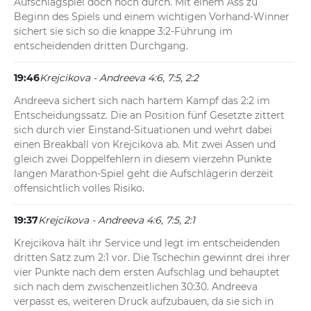
Aufschlagspiel doch noch durch. Mit einem Ass zu 
Beginn des Spiels und einem wichtigen Vorhand-Winner 
sichert sie sich so die knappe 3:2-Führung im 
entscheidenden dritten Durchgang.
19:46
Krejcikova - Andreeva 4:6, 7:5, 2:2
Andreeva sichert sich nach hartem Kampf das 2:2 im 
Entscheidungssatz. Die an Position fünf Gesetzte zittert 
sich durch vier Einstand-Situationen und wehrt dabei 
einen Breakball von Krejcikova ab. Mit zwei Assen und 
gleich zwei Doppelfehlern in diesem vierzehn Punkte 
langen Marathon-Spiel geht die Aufschlägerin derzeit 
offensichtlich volles Risiko.
19:37
Krejcikova - Andreeva 4:6, 7:5, 2:1
Krejcikova hält ihr Service und legt im entscheidenden 
dritten Satz zum 2:1 vor. Die Tschechin gewinnt drei ihrer 
vier Punkte nach dem ersten Aufschlag und behauptet 
sich nach dem zwischenzeitlichen 30:30. Andreeva 
verpasst es, weiteren Druck aufzubauen, da sie sich in 