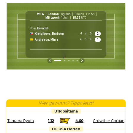
WTA
London
England
Frauen - Einzel
WT
Mittwoch
, 1 Juli
15:35
UTC
Spiel Beendet
4
7
6
Krejcikova, Barbora
2
$ 30 3
6
5
4
Andreeva, Mirra
1
Preis
Wer gewinnt? Tippt jetzt!
UTR Saitama
Tanuma Ryota
1.12
4.60
Crowther Corban
ITF USA Herren