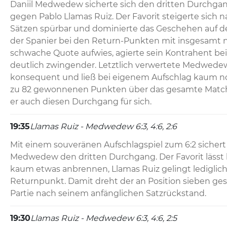
Daniil Medwedew sicherte sich den dritten Durchgang
gegen Pablo Llamas Ruiz. Der Favorit steigerte sich n
Sätzen spürbar und dominierte das Geschehen auf d
der Spanier bei den Return-Punkten mit insgesamt nu
schwache Quote aufwies, agierte sein Kontrahent be
deutlich zwingender. Letztlich verwertete Medwedew
konsequent und ließ bei eigenem Aufschlag kaum noc
zu 82 gewonnenen Punkten über das gesamte Match
er auch diesen Durchgang für sich.
19:35
Llamas Ruiz - Medwedew 6:3, 4:6, 2:6
Mit einem souveränen Aufschlagspiel zum 6:2 sichert s
Medwedew den dritten Durchgang. Der Favorit lässt 
kaum etwas anbrennen, Llamas Ruiz gelingt lediglich 
Returnpunkt. Damit dreht der an Position sieben gese
Partie nach seinem anfänglichen Satzrückstand.
19:30
Llamas Ruiz - Medwedew 6:3, 4:6, 2:5