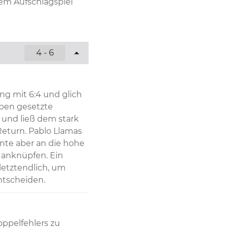
em Aufschlagspiel 
4 - 6
tten Satz und 
tarken Ausbeute von 
t den Spanier sofort 
g mit 6:4 und glich 
ben gesetzte 
 und ließ dem stark 
eturn. Pablo Llamas 
nte aber an die hohe 
anknüpfen. Ein 
etztendlich, um 
ntscheiden.
ppelfehlers zu 