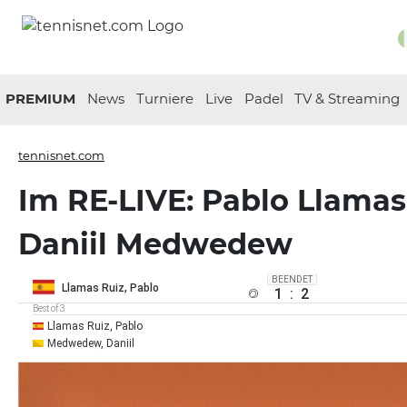
PREMIUM
News
Turniere
Live
Padel
TV & Streaming
tennisnet.com
Im RE-LIVE: Pablo Llamas 
Daniil Medwedew
BEENDET
Llamas Ruiz, Pablo
1
:
2
Best of 3
Llamas Ruiz, Pablo
Medwedew, Daniil