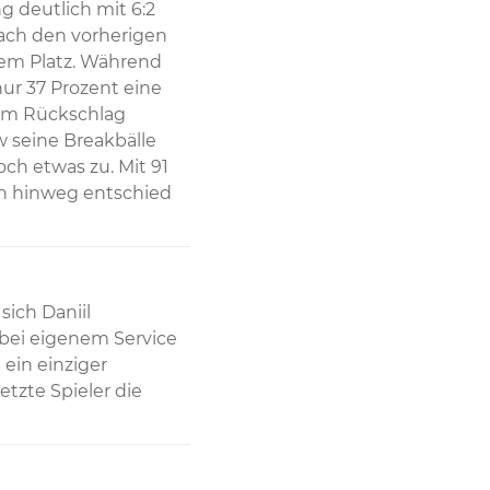
 deutlich mit 6:2 
ach den vorherigen 
em Platz. Während 
r 37 Prozent eine 
im Rückschlag 
 seine Breakbälle 
h etwas zu. Mit 91 
 hinweg entschied 
ich Daniil 
bei eigenem Service 
ein einziger 
tzte Spieler die 