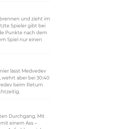
brennen und zieht im 
zte Spieler gibt bei 
ide Punkte nach dem 
m Spiel nur einen 
nier lässt Medvedev 
wehrt aber bei 30:40 
vedev beim Return 
chtzeitig.
ten Durchgang. Mit 
 mit einem Ass – 