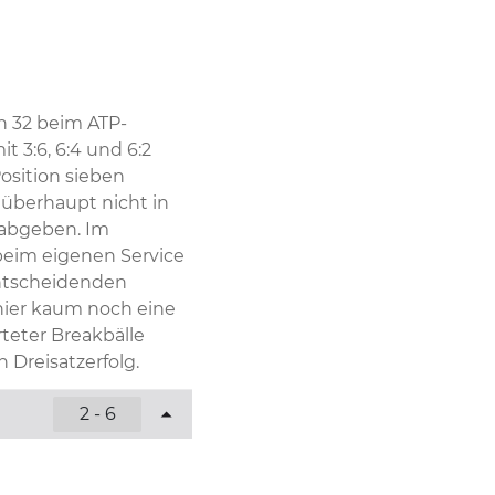
n 32 beim ATP-
3:6, 6:4 und 6:2 
sition sieben 
überhaupt nicht in 
abgeben. Im 
eim eigenen Service 
ntscheidenden 
ier kaum noch eine 
eter Breakbälle 
 Dreisatzerfolg.
2 - 6