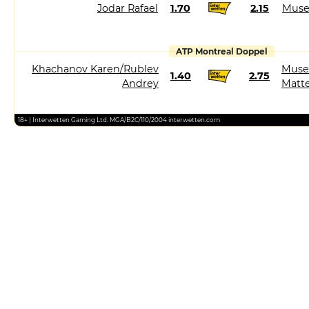
Jodar Rafael
1.70
2.15
Muse
ATP Montreal Doppel
Khachanov Karen/Rublev
Muset
1.40
2.75
Andrey
Matt
18+ | Interwetten Gaming Ltd. MGA/B2C/110/2004 interwetten.com