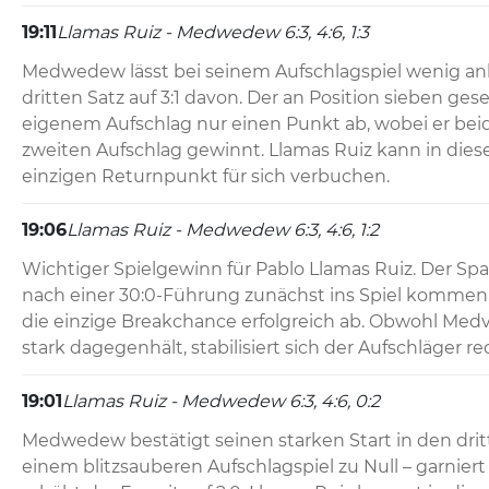
19:11
Llamas Ruiz - Medwedew 6:3, 4:6, 1:3
Medwedew lässt bei seinem Aufschlagspiel wenig an
dritten Satz auf 3:1 davon. Der an Position sieben geset
eigenem Aufschlag nur einen Punkt ab, wobei er be
zweiten Aufschlag gewinnt. Llamas Ruiz kann in diese
einzigen Returnpunkt für sich verbuchen.
19:06
Llamas Ruiz - Medwedew 6:3, 4:6, 1:2
Wichtiger Spielgewinn für Pablo Llamas Ruiz. Der Spa
nach einer 30:0-Führung zunächst ins Spiel kommen, 
die einzige Breakchance erfolgreich ab. Obwohl Med
stark dagegenhält, stabilisiert sich der Aufschläger re
19:01
Llamas Ruiz - Medwedew 6:3, 4:6, 0:2
Medwedew bestätigt seinen starken Start in den drit
einem blitzsauberen Aufschlagspiel zu Null – garniert