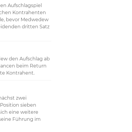
n Aufschlagspiel 
schen Kontrahenten 
älle, bevor Medwedew 
idenden dritten Satz 
ew den Aufschlag ab 
Chancen beim Return 
zte Kontrahent.
ächst zwei 
Position sieben 
ich eine weitere 
seine Führung im 