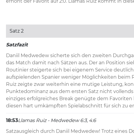
erhöht der Favorit auf 2:0. Llamas Ruiz kommt in dies
überhaupt nicht zum Zug.
18:59
Llamas Ruiz - Medwedew 6:3, 4:6, 0:1
Satz 2
Medwedew startet perfekt in den entscheidenden dri
nimmt Llamas Ruiz direkt das Service ab. Mit einer s
Satzfazit
75 Prozent gewonnener Returnpunkte setzt der Favori
unter Druck. 1:0-Führung für Medwedew.
Daniil Medwedew sicherte sich den zweiten Durchgan
das Match damit nach Sätzen aus. Der an Position sie
Routinier steigerte sich bei eigenem Service deutlich
aufspielenden Spanier weniger Möglichkeiten beim R
Ruiz zeigte zwar weiterhin eine mutige Leistung, kon
Punktedominanz aus dem ersten Satz nicht vollends 
einziges erfolgreiches Break genügte dem Favoriten l
diesen hart umkämpften Spielabschnitt für sich zu e
18:53
Llamas Ruiz - Medwedew 6:3, 4:6
Satzausgleich durch Daniil Medwedew! Trotz eines Do