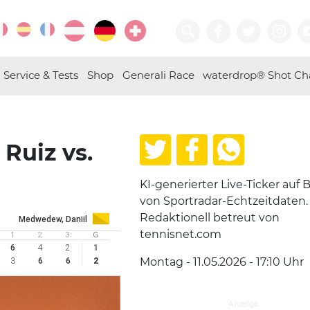
Service & Tests
Shop
Generali Race
waterdrop® Shot Ch
Ruiz vs.
KI-generierter Live-Ticker auf B
von Sportradar-Echtzeitdaten.
Redaktionell betreut von
Medwedew, Daniil
tennisnet.com
1
2
3
G
6
4
2
1
Montag - 11.05.2026 - 17:10
Uhr
3
6
6
2