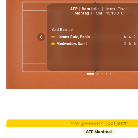
ATP
Rom
Italien
Herren - Einzel
Montag
, 11 Mai
15:10
UTC
Spiel Beendet
Llamas Ruiz, Pablo
6
4
2
Medwedew, Daniil
3
6
6
Wer gewinnt? Tippt jetzt!
ATP Montreal