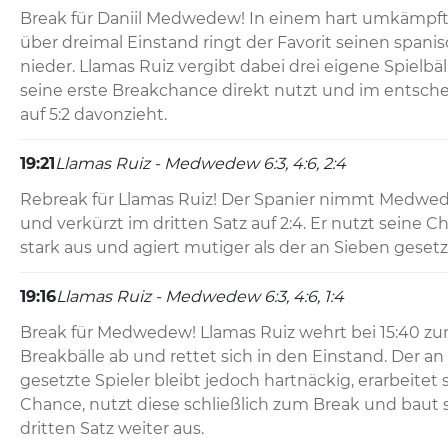
Break für Daniil Medwedew! In einem hart umkämpfte
über dreimal Einstand ringt der Favorit seinen spani
nieder. Llamas Ruiz vergibt dabei drei eigene Spielb
seine erste Breakchance direkt nutzt und im entsche
auf 5:2 davonzieht.
19:21
Llamas Ruiz - Medwedew 6:3, 4:6, 2:4
Rebreak für Llamas Ruiz! Der Spanier nimmt Medwed
und verkürzt im dritten Satz auf 2:4. Er nutzt seine 
stark aus und agiert mutiger als der an Sieben geset
19:16
Llamas Ruiz - Medwedew 6:3, 4:6, 1:4
Break für Medwedew! Llamas Ruiz wehrt bei 15:40 zun
Breakbälle ab und rettet sich in den Einstand. Der an 
gesetzte Spieler bleibt jedoch hartnäckig, erarbeitet s
Chance, nutzt diese schließlich zum Break und baut 
dritten Satz weiter aus.