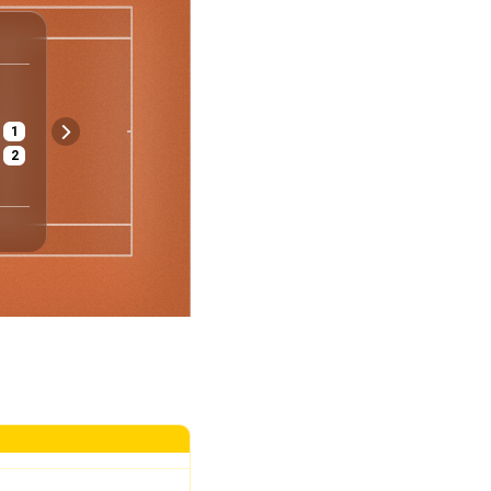
ATP
Rom
Italien
Herren - Einzel
1/16
1
€ 8 235 540
Asche
2
Preisgeld
Belag