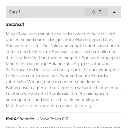
Moment nur 50 Prozent der Punkte bei eigenem 
Aufschlag.
Satz 1
6 - 7
19:05
Shnaider - Chwalinska 5:5
Satzfazit
Break für Chwalinska! Die Polin nimmt Shnaider direkt 
Maja Chwalinska sicherte sich den zweiten Satz mit 6:4 
das Service ab und nutzt ihre Chance beim Stand von 
und entschied damit das gesamte Match gegen Diana 
15:40 souverän. Zwar hält die an Position 25 gesetzte 
Shnaider für sich. Die Polin überzeugte durch eine enorm 
Aufschlägerin mit fünf Grundlinien-Winnern dagegen, 
stabile und fehlerarme Spielweise, was sich vor allem in 
leistet sich jedoch auch drei unerzwungene 
ihrer starken Vorhand widerspiegelte. Shnaider hingegen 
Rückhandfehler.
fand nicht die nötige Balance aus Aggressivität und 
Sicherheit und leistete sich insgesamt 32 unerzwungene 
Fehler von der Grundlinie. Zwar verbuchte Shnaider 
zahlreiche Winner, doch in den entscheidenden 
Ballwechseln agierte ihre Gegnerin wesentlich effizienter. 
Letztlich verwertete Chwalinska ihre Breakchancen 
konsequenter und holte sich dank einer klugen 
Matchtaktik den verdienten Zweisatzerfolg.
19:04
Shnaider - Chwalinska 6:7