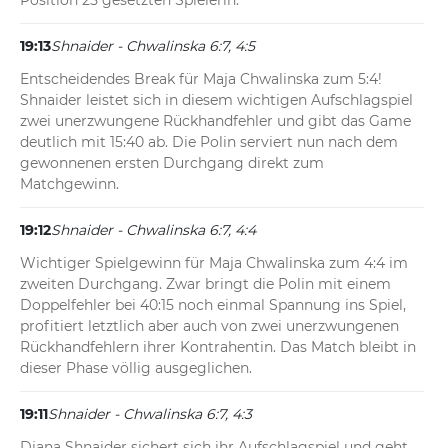
Position 25 gesetzten Spielerin.
19:13
Shnaider - Chwalinska 6:7, 4:5
Entscheidendes Break für Maja Chwalinska zum 5:4! 
Shnaider leistet sich in diesem wichtigen Aufschlagspiel 
zwei unerzwungene Rückhandfehler und gibt das Game 
deutlich mit 15:40 ab. Die Polin serviert nun nach dem 
gewonnenen ersten Durchgang direkt zum 
Matchgewinn.
19:12
Shnaider - Chwalinska 6:7, 4:4
Wichtiger Spielgewinn für Maja Chwalinska zum 4:4 im 
zweiten Durchgang. Zwar bringt die Polin mit einem 
Doppelfehler bei 40:15 noch einmal Spannung ins Spiel, 
profitiert letztlich aber auch von zwei unerzwungenen 
Rückhandfehlern ihrer Kontrahentin. Das Match bleibt in 
dieser Phase völlig ausgeglichen.
19:11
Shnaider - Chwalinska 6:7, 4:3
Diana Shnaider sichert sich ihr Aufschlagspiel und geht 