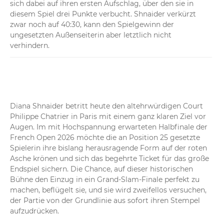
sich dabei auf ihren ersten Aufschlag, über den sie in 
diesem Spiel drei Punkte verbucht. Shnaider verkürzt 
zwar noch auf 40:30, kann den Spielgewinn der 
ungesetzten Außenseiterin aber letztlich nicht 
verhindern.
18:49
Shnaider - Chwalinska 1:1
Nach einer schnellen 30:0-Führung muss Shnaider 
plötzlich zittern und sieht sich einem Breakball 
gegenüber. Chwalinska kann diese Chance jedoch nicht 
Diana Shnaider betritt heute den altehrwürdigen Court 
nutzen. Die Favoritin wehrt ab, übersteht zwei Einstand-
Philippe Chatrier in Paris mit einem ganz klaren Ziel vor 
Situationen und gleicht zum 1:1 im ersten Satz aus.
Augen. Im mit Hochspannung erwarteten Halbfinale der 
French Open 2026 möchte die an Position 25 gesetzte 
Spielerin ihre bislang herausragende Form auf der roten 
18:47
Shnaider - Chwalinska 0:1
Asche krönen und sich das begehrte Ticket für das große 
Maja Chwalinska eröffnet das Match mit einem hart 
Endspiel sichern. Die Chance, auf dieser historischen 
umkämpften Aufschlagspiel. Trotz eines frühen 
Bühne den Einzug in ein Grand-Slam-Finale perfekt zu 
Doppelfehlers und zweier Einstand-Situationen bringt die 
machen, beflügelt sie, und sie wird zweifellos versuchen, 
Polin ihr Service zum 1:0 durch. Diana Shnaider gewinnt 
der Partie von der Grundlinie aus sofort ihren Stempel 
in diesem Spiel zwar die Hälfte ihrer Return-Punkte, 
aufzudrücken.

erarbeitet sich aber noch keine Breakchance.