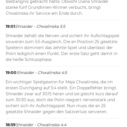
Bedrängnis gebracht hatte. Obwohl Diana Shnaider 
starke fünf Grundlinien-Winner verbucht, bringt 
Chwalinska ihr Service am Ende durch.
19:01
Shnaider - Chwalinska 5:5
Shnaider behält die Nerven und sichert ihr Aufschlagspiel 
souverän zum 5:5-Ausgleich. Die an Position 25 gesetzte 
Spielerin dominiert das zehnte Spiel und überlässt der 
Polin lediglich einen Punkt. Der erste Satz geht damit in 
die heiße Schlussphase.
19:00
Shnaider - Chwalinska 4:5
Ein wichtiger Spielgewinn für Maja Chwalinska, die im 
ersten Durchgang auf 5:4 stellt. Ein Doppelfehler bringt 
Shnaider zwar auf 30:15 heran und sie gleicht kurz darauf 
zum 30:30 aus, doch die Polin reagiert nervenstark und 
sichert sich ihr Aufschlagspiel. Nun muss die an 25 
gesetzte Shnaider gegen den Satzverlust servieren.
18:59
Shnaider - Chwalinska 4:4