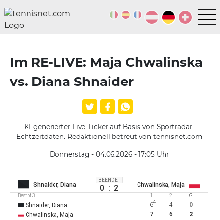
Im RE-LIVE: Maja Chwalinska
vs. Diana Shnaider
KI-generierter Live-Ticker auf Basis von Sportradar-
Echtzeitdaten. Redaktionell betreut von tennisnet.com
Donnerstag - 04.06.2026 - 17:05
Uhr
BEENDET
Shnaider, Diana
Chwalinska, Maja
0
:
2
Best of 3
1
2
G
4
6
4
0
Shnaider, Diana
7
6
2
Chwalinska, Maja