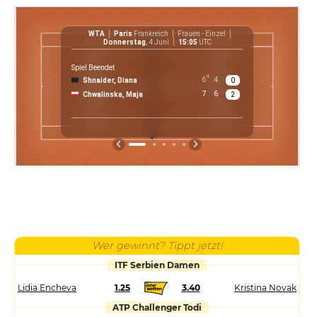
WTA
Paris
Frankreich
Frauen - Einzel
WT
Donnerstag
, 4 Juni
15:05
UTC
Spiel Beendet
4
6
4
Shnaider, Diana
0
€ 61 7
7
6
Chwalinska, Maja
2
Preis
Wer gewinnt? Tippt jetzt!
ITF Serbien Damen
Lidia Encheva
1.25
3.40
Kristina Novak
ATP Challenger Todi