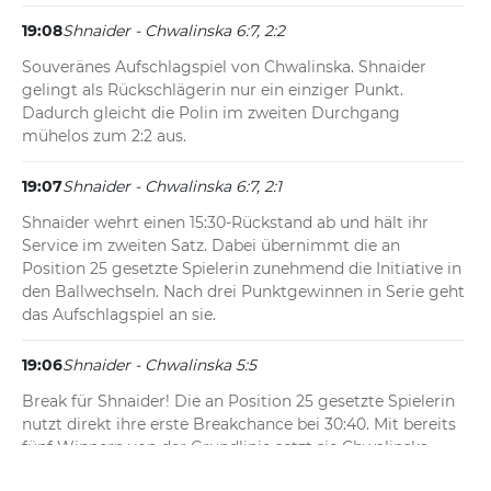
19:08
Shnaider - Chwalinska 6:7, 2:2
Souveränes Aufschlagspiel von Chwalinska. Shnaider 
gelingt als Rückschlägerin nur ein einziger Punkt. 
Dadurch gleicht die Polin im zweiten Durchgang 
mühelos zum 2:2 aus.
19:07
Shnaider - Chwalinska 6:7, 2:1
Shnaider wehrt einen 15:30-Rückstand ab und hält ihr 
Service im zweiten Satz. Dabei übernimmt die an 
Position 25 gesetzte Spielerin zunehmend die Initiative in 
den Ballwechseln. Nach drei Punktgewinnen in Serie geht 
das Aufschlagspiel an sie.
19:06
Shnaider - Chwalinska 5:5
Break für Shnaider! Die an Position 25 gesetzte Spielerin 
nutzt direkt ihre erste Breakchance bei 30:40. Mit bereits 
fünf Winnern von der Grundlinie setzt sie Chwalinska 
entscheidend unter Druck. Der Polin gelingen im 