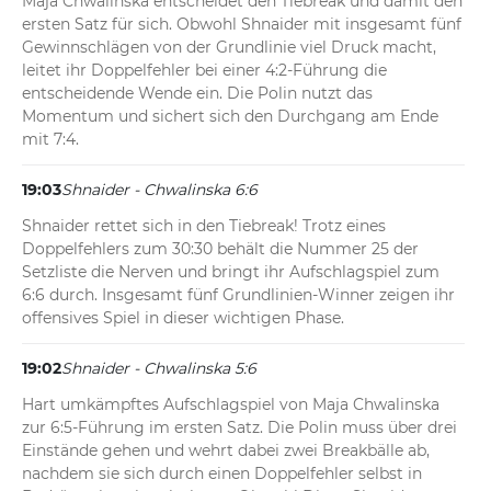
Maja Chwalinska entscheidet den Tiebreak und damit den 
ersten Satz für sich. Obwohl Shnaider mit insgesamt fünf 
Gewinnschlägen von der Grundlinie viel Druck macht, 
leitet ihr Doppelfehler bei einer 4:2-Führung die 
entscheidende Wende ein. Die Polin nutzt das 
Momentum und sichert sich den Durchgang am Ende 
mit 7:4.
19:03
Shnaider - Chwalinska 6:6
Shnaider rettet sich in den Tiebreak! Trotz eines 
Doppelfehlers zum 30:30 behält die Nummer 25 der 
Setzliste die Nerven und bringt ihr Aufschlagspiel zum 
6:6 durch. Insgesamt fünf Grundlinien-Winner zeigen ihr 
offensives Spiel in dieser wichtigen Phase.
19:02
Shnaider - Chwalinska 5:6
Hart umkämpftes Aufschlagspiel von Maja Chwalinska 
zur 6:5-Führung im ersten Satz. Die Polin muss über drei 
Einstände gehen und wehrt dabei zwei Breakbälle ab, 
nachdem sie sich durch einen Doppelfehler selbst in 