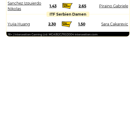
Sanchez Izquierdo
1.43
2.65
Piraino Gabriele
Nikolas
ITF Serbien Damen
Yujia Huang
2.30
1.50
Sara Cakarevic
18+ | Interwetten Gaming Ltd. MGA/B2C/110/2004 interwetten.com