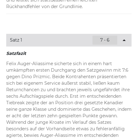
und leistet sich stattdessen einen leichten 
Rückhandfehler von der Grundlinie.
Satz 1
7 - 6
Satzfazit
Felix Auger-Aliassime sicherte sich in einem hart 
umkämpften ersten Durchgang den Satzgewinn mit 7:6 
gegen Dino Prizmic. Beide Kontrahenten präsentierten 
sich bei eigenem Service äußerst stabil, ließen kaum 
Returnchancen zu und brachten jeweils ungefährdet ihre 
sechs Aufschlagspiele durch. Erst im entscheidenden 
Tiebreak zeigte der an Position drei gesetzte Kanadier 
seine ganze Klasse und dominierte das Geschehen, indem 
er acht der letzten zehn gespielten Punkte gewann. 
Während der junge Kroate im Verlauf des Satzes 
besonders auf der Vorhandseite etwas zu fehleranfällig 
agierte, bewies Auger-Aliassime im entscheidenden 