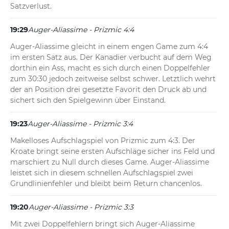
Satzverlust.
19:29
Auger-Aliassime - Prizmic 4:4
Auger-Aliassime gleicht in einem engen Game zum 4:4 
im ersten Satz aus. Der Kanadier verbucht auf dem Weg 
dorthin ein Ass, macht es sich durch einen Doppelfehler 
zum 30:30 jedoch zeitweise selbst schwer. Letztlich wehrt 
der an Position drei gesetzte Favorit den Druck ab und 
sichert sich den Spielgewinn über Einstand.
19:23
Auger-Aliassime - Prizmic 3:4
Makelloses Aufschlagspiel von Prizmic zum 4:3. Der 
Kroate bringt seine ersten Aufschläge sicher ins Feld und 
marschiert zu Null durch dieses Game. Auger-Aliassime 
leistet sich in diesem schnellen Aufschlagspiel zwei 
Grundlinienfehler und bleibt beim Return chancenlos.
19:20
Auger-Aliassime - Prizmic 3:3
Mit zwei Doppelfehlern bringt sich Auger-Aliassime 