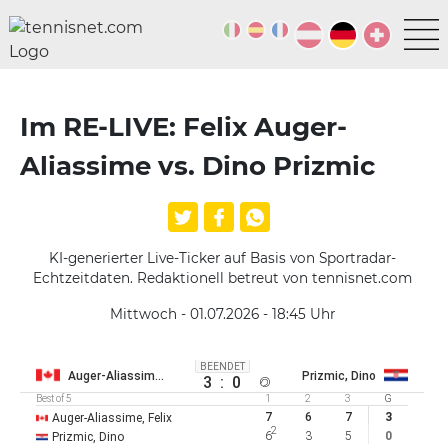
Im RE-LIVE: Felix Auger-
Aliassime vs. Dino Prizmic
KI-generierter Live-Ticker auf Basis von Sportradar-
Echtzeitdaten. Redaktionell betreut von tennisnet.com
Mittwoch - 01.07.2026 - 18:45
Uhr
BEENDET
Auger-Aliassime, Felix
Prizmic, Dino
3
:
0
Best of 5
1
2
3
G
7
6
7
3
Auger-Aliassime, Felix
2
6
3
5
0
Prizmic, Dino