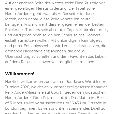
Auf der anderen Seite des Netzes steht Dino Prizmic vor 
einer gewaltigen Herausforderung. Der kroatische 
Herausforderer geht zwar als Außenseiter in dieses 
Match, doch genau diese Rolle könnte ihn heute 
beflügeln. Prizmic weiß, dass er gegen einen der besten 
Spieler des Turniers sein absolutes Toplevel abrufen muss, 
und wird jeden noch so kleinen Fehler seines Gegners 
eiskalt ausnutzen wollen. Mit unbändigem Kampfgeist 
und purer Entschlossenheit wird er alles daransetzen, die 
drohende Niederlage abzuwenden, die große 
Überraschung zu schaffen und dem Favoriten das Leben 
auf dem Rasen so schwer wie möglich zu machen.
Willkommen!
Herzlich willkommen zur zweiten Runde des Wimbledon-
Turniers 2026, wo der an Nummer drei gesetzte Kanadier 
Felix Auger-Aliassime auf Court 1 gegen den kroatischen 
Herausforderer Dino Prizmic antritt. Das Match im Best-
of-5-Modus wird voraussichtlich um 16:45 Uhr Ortszeit in 
London beginnen. Es verspricht ein spannendes Duell zu 
werden, bei dem Auger-Aliassime seiner Favoritenrolle 