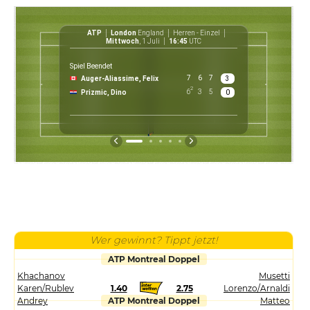
ATP
London
England
Herren - Einzel
ATP
Mittwoch
, 1 Juli
16:45
UTC
Spiel Beendet
7
6
7
Auger-Aliassime, Felix
3
£ 30 0
2
6
3
5
Prizmic, Dino
0
Preis
Wer gewinnt? Tippt jetzt!
ATP Montreal Doppel
Khachanov
Musetti
Karen/Rublev
1.40
2.75
Lorenzo/Arnaldi
Andrey
ATP Montreal Doppel
Matteo