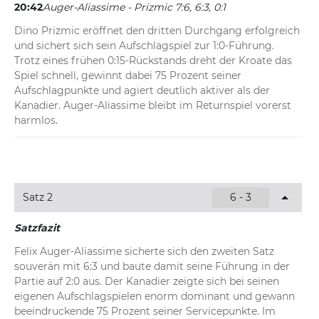
20:42
Auger-Aliassime - Prizmic 7:6, 6:3, 0:1
Dino Prizmic eröffnet den dritten Durchgang erfolgreich 
und sichert sich sein Aufschlagspiel zur 1:0-Führung. 
Trotz eines frühen 0:15-Rückstands dreht der Kroate das 
Spiel schnell, gewinnt dabei 75 Prozent seiner 
Aufschlagpunkte und agiert deutlich aktiver als der 
Kanadier. Auger-Aliassime bleibt im Returnspiel vorerst 
harmlos.
Satz 2
6 - 3
Satzfazit
Felix Auger-Aliassime sicherte sich den zweiten Satz 
souverän mit 6:3 und baute damit seine Führung in der 
Partie auf 2:0 aus. Der Kanadier zeigte sich bei seinen 
eigenen Aufschlagspielen enorm dominant und gewann 
beeindruckende 75 Prozent seiner Servicepunkte. Im 