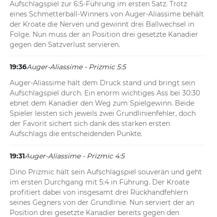
Aufschlagspiel zur 6:5-Führung im ersten Satz. Trotz 
eines Schmetterball-Winners von Auger-Aliassime behält 
der Kroate die Nerven und gewinnt drei Ballwechsel in 
Folge. Nun muss der an Position drei gesetzte Kanadier 
gegen den Satzverlust servieren.
19:36
Auger-Aliassime - Prizmic 5:5
Auger-Aliassime hält dem Druck stand und bringt sein 
Aufschlagspiel durch. Ein enorm wichtiges Ass bei 30:30 
ebnet dem Kanadier den Weg zum Spielgewinn. Beide 
Spieler leisten sich jeweils zwei Grundlinienfehler, doch 
der Favorit sichert sich dank des starken ersten 
Aufschlags die entscheidenden Punkte.
19:31
Auger-Aliassime - Prizmic 4:5
Dino Prizmic hält sein Aufschlagspiel souverän und geht 
im ersten Durchgang mit 5:4 in Führung. Der Kroate 
profitiert dabei von insgesamt drei Rückhandfehlern 
seines Gegners von der Grundlinie. Nun serviert der an 
Position drei gesetzte Kanadier bereits gegen den 