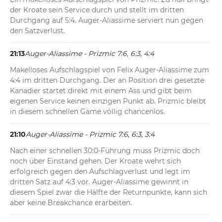
der Kroate sein Service durch und stellt im dritten 
Durchgang auf 5:4. Auger-Aliassime serviert nun gegen 
den Satzverlust.
21:13
Auger-Aliassime - Prizmic 7:6, 6:3, 4:4
Makelloses Aufschlagspiel von Felix Auger-Aliassime zum 
4:4 im dritten Durchgang. Der an Position drei gesetzte 
Kanadier startet direkt mit einem Ass und gibt beim 
eigenen Service keinen einzigen Punkt ab. Prizmic bleibt 
in diesem schnellen Game völlig chancenlos.
21:10
Auger-Aliassime - Prizmic 7:6, 6:3, 3:4
Nach einer schnellen 30:0-Führung muss Prizmic doch 
noch über Einstand gehen. Der Kroate wehrt sich 
erfolgreich gegen den Aufschlagverlust und legt im 
dritten Satz auf 4:3 vor. Auger-Aliassime gewinnt in 
diesem Spiel zwar die Hälfte der Returnpunkte, kann sich 
aber keine Breakchance erarbeiten.