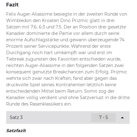
Fazit
Felix Auger-Aliassime besiegte in der zweiten Runde von 
Wimbledon den Kroaten Dino Prizmic glatt in drei 
Sätzen mit 7:6, 6:3 und 7:5. Der an Position drei gesetzte 
Kanadier dominierte die Partie vor allem durch seine 
enorme Aufschlagstärke und gewann überzeugende 74 
Prozent seiner Servicepunkte. Während der erste 
Durchgang noch hart umkämpft war und erst im 
Tiebreak zugunsten des Favoriten entschieden wurde, 
reichten Auger-Aliassime in den folgenden Sätzen zwei 
konsequent genutzte Breakchancen zum Erfolg. Prizmic 
wehrte sich zwar nach Kräften, fand aber gegen das 
druckvolle Spiel seines Kontrahenten letztlich keine 
entscheidenden Mittel beim Return. Somit zog der 
Kanadier völlig verdient und ohne Satzverlust in die dritte 
Runde des Rasenklassikers ein.
Satz 3
7 - 5
Satzfazit