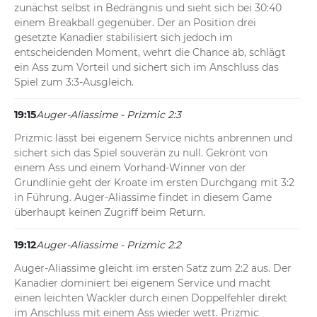
zunächst selbst in Bedrängnis und sieht sich bei 30:40 
einem Breakball gegenüber. Der an Position drei 
gesetzte Kanadier stabilisiert sich jedoch im 
entscheidenden Moment, wehrt die Chance ab, schlägt 
ein Ass zum Vorteil und sichert sich im Anschluss das 
Spiel zum 3:3-Ausgleich.
19:15
Auger-Aliassime - Prizmic 2:3
Prizmic lässt bei eigenem Service nichts anbrennen und 
sichert sich das Spiel souverän zu null. Gekrönt von 
einem Ass und einem Vorhand-Winner von der 
Grundlinie geht der Kroate im ersten Durchgang mit 3:2 
in Führung. Auger-Aliassime findet in diesem Game 
überhaupt keinen Zugriff beim Return.
19:12
Auger-Aliassime - Prizmic 2:2
Auger-Aliassime gleicht im ersten Satz zum 2:2 aus. Der 
Kanadier dominiert bei eigenem Service und macht 
einen leichten Wackler durch einen Doppelfehler direkt 
im Anschluss mit einem Ass wieder wett. Prizmic 