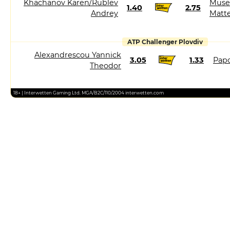
Khachanov Karen/Rublev
Muset
1.40
2.75
Andrey
Matt
ATP Challenger Plovdiv
Alexandrescou Yannick
3.05
1.33
Papo
Theodor
18+ | Interwetten Gaming Ltd. MGA/B2C/110/2004 interwetten.com