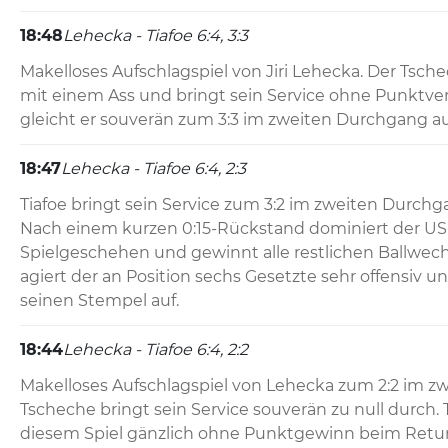
18:48
Lehecka - Tiafoe 6:4, 3:3
Makelloses Aufschlagspiel von Jiri Lehecka. Der Tschec
mit einem Ass und bringt sein Service ohne Punktver
gleicht er souverän zum 3:3 im zweiten Durchgang au
18:47
Lehecka - Tiafoe 6:4, 2:3
Tiafoe bringt sein Service zum 3:2 im zweiten Durchga
Nach einem kurzen 0:15-Rückstand dominiert der US
Spielgeschehen und gewinnt alle restlichen Ballwech
agiert der an Position sechs Gesetzte sehr offensiv u
seinen Stempel auf.
18:44
Lehecka - Tiafoe 6:4, 2:2
Makelloses Aufschlagspiel von Lehecka zum 2:2 im zwe
Tscheche bringt sein Service souverän zu null durch. Ti
diesem Spiel gänzlich ohne Punktgewinn beim Retur