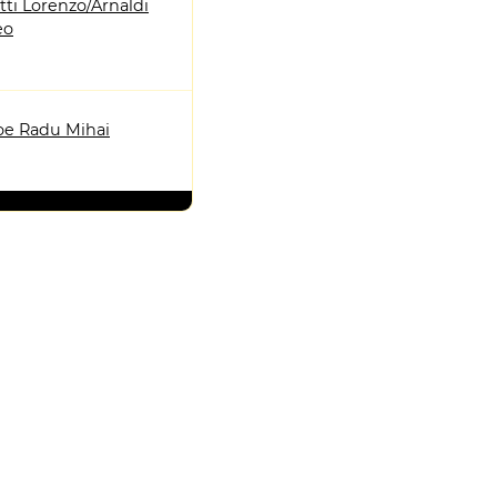
ti Lorenzo/Arnaldi
eo
e Radu Mihai