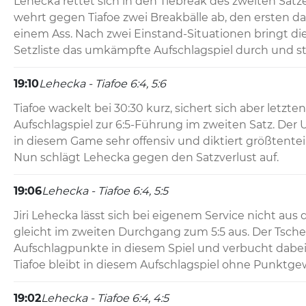
Lehecka rettet sich in den Tiebreak des zweiten Satze
wehrt gegen Tiafoe zwei Breakbälle ab, den ersten da
einem Ass. Nach zwei Einstand-Situationen bringt di
Setzliste das umkämpfte Aufschlagspiel durch und stel
19:10
Lehecka - Tiafoe 6:4, 5:6
Tiafoe wackelt bei 30:30 kurz, sichert sich aber letzten
Aufschlagspiel zur 6:5-Führung im zweiten Satz. Der 
in diesem Game sehr offensiv und diktiert größtentei
Nun schlägt Lehecka gegen den Satzverlust auf.
19:06
Lehecka - Tiafoe 6:4, 5:5
Jiri Lehecka lässt sich bei eigenem Service nicht aus
gleicht im zweiten Durchgang zum 5:5 aus. Der Tschec
Aufschlagpunkte in diesem Spiel und verbucht dabei e
Tiafoe bleibt in diesem Aufschlagspiel ohne Punktge
19:02
Lehecka - Tiafoe 6:4, 4:5