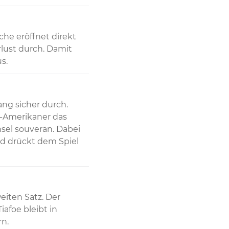
he eröffnet direkt 
lust durch. Damit 
s.
ng sicher durch. 
-Amerikaner das 
sel souverän. Dabei 
nd drückt dem Spiel 
iten Satz. Der 
afoe bleibt in 
n.