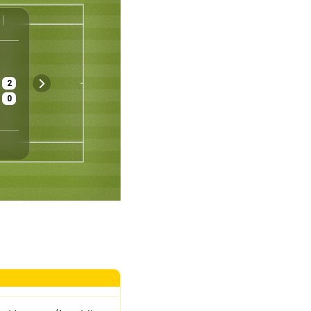
ATP
Stuttgart
Deutschland
Herren - Einzel
Viertelfinale
2
€ 768 220
Gras
0
Preisgeld
Belag