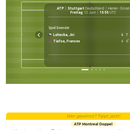
ATP
Stuttgart
Deutschland
Herren - Einzel
Freitag
, 12 Juni
15:55
UTC
Spiel Beendet
Lehecka, Jiri
6
7
4
Tiafoe, Frances
4
6
Wer gewinnt? Tippt jetzt!
ATP Montreal Doppel