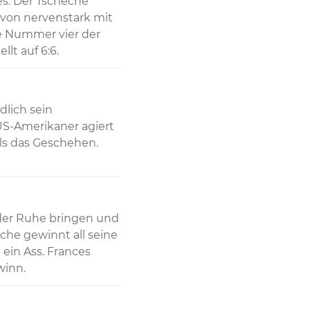
s. Der Tscheche 
von nervenstark mit 
e Nummer vier der 
lt auf 6:6.
dlich sein 
US-Amerikaner agiert 
ls das Geschehen. 
 der Ruhe bringen und 
he gewinnt all seine 
in Ass. Frances 
winn.