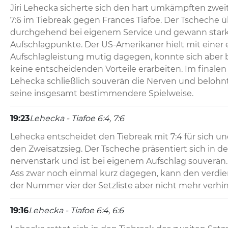
Jiri Lehecka sicherte sich den hart umkämpften zwe
7:6 im Tiebreak gegen Frances Tiafoe. Der Tscheche ü
durchgehend bei eigenem Service und gewann starke
Aufschlagpunkte. Der US-Amerikaner hielt mit einer eb
Aufschlagleistung mutig dagegen, konnte sich aber b
keine entscheidenden Vorteile erarbeiten. Im finalen 
Lehecka schließlich souverän die Nerven und belohnte
seine insgesamt bestimmendere Spielweise.
19:23
Lehecka - Tiafoe 6:4, 7:6
Lehecka entscheidet den Tiebreak mit 7:4 für sich und
den Zweisatzsieg. Der Tscheche präsentiert sich in d
nervenstark und ist bei eigenem Aufschlag souverän. 
Ass zwar noch einmal kurz dagegen, kann den verdient
der Nummer vier der Setzliste aber nicht mehr verhi
19:16
Lehecka - Tiafoe 6:4, 6:6