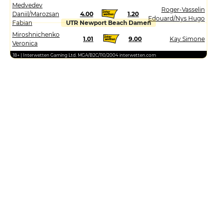
Medvedev
Roger-Vasselin
Daniil/Marozsan
4.00
1.20
Edouard/Nys Hugo
Fabian
UTR Newport Beach Damen
Miroshnichenko
1.01
9.00
Kay Simone
Veronica
18+ | Interwetten Gaming Ltd. MGA/B2C/110/2004 interwetten.com