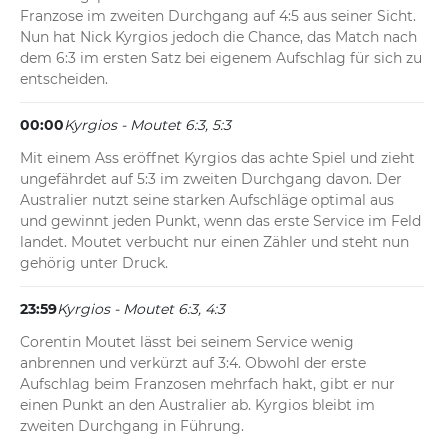
Franzose im zweiten Durchgang auf 4:5 aus seiner Sicht. 
Nun hat Nick Kyrgios jedoch die Chance, das Match nach 
dem 6:3 im ersten Satz bei eigenem Aufschlag für sich zu 
entscheiden.
00:00
Kyrgios - Moutet 6:3, 5:3
Mit einem Ass eröffnet Kyrgios das achte Spiel und zieht 
ungefährdet auf 5:3 im zweiten Durchgang davon. Der 
Australier nutzt seine starken Aufschläge optimal aus 
und gewinnt jeden Punkt, wenn das erste Service im Feld 
landet. Moutet verbucht nur einen Zähler und steht nun 
gehörig unter Druck.
23:59
Kyrgios - Moutet 6:3, 4:3
Corentin Moutet lässt bei seinem Service wenig 
anbrennen und verkürzt auf 3:4. Obwohl der erste 
Aufschlag beim Franzosen mehrfach hakt, gibt er nur 
einen Punkt an den Australier ab. Kyrgios bleibt im 
zweiten Durchgang in Führung.