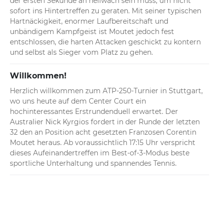
der ersten Sekunde an hellwach sein muss, um nicht 
sofort ins Hintertreffen zu geraten. Mit seiner typischen 
Hartnäckigkeit, enormer Laufbereitschaft und 
unbändigem Kampfgeist ist Moutet jedoch fest 
entschlossen, die harten Attacken geschickt zu kontern 
und selbst als Sieger vom Platz zu gehen.
Willkommen!
Herzlich willkommen zum ATP-250-Turnier in Stuttgart, 
wo uns heute auf dem Center Court ein 
hochinteressantes Erstrundenduell erwartet. Der 
Australier Nick Kyrgios fordert in der Runde der letzten 
32 den an Position acht gesetzten Franzosen Corentin 
Moutet heraus. Ab voraussichtlich 17:15 Uhr verspricht 
dieses Aufeinandertreffen im Best-of-3-Modus beste 
sportliche Unterhaltung und spannendes Tennis.