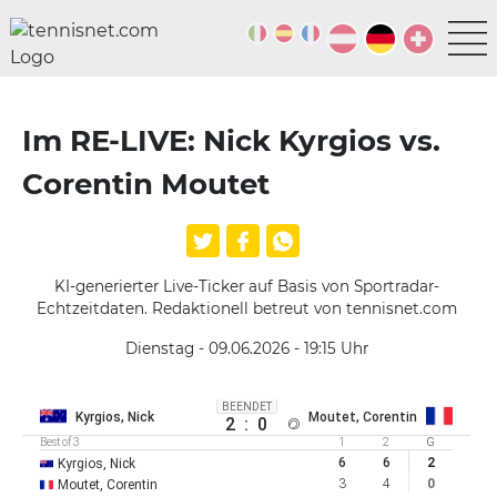
Im RE-LIVE: Nick Kyrgios vs.
Corentin Moutet
KI-generierter Live-Ticker auf Basis von Sportradar-
Echtzeitdaten. Redaktionell betreut von tennisnet.com
Dienstag - 09.06.2026 - 19:15
Uhr
BEENDET
Kyrgios, Nick
Moutet, Corentin
2
:
0
Best of 3
1
2
G
6
6
2
Kyrgios, Nick
3
4
0
Moutet, Corentin