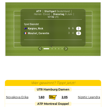
ATP
Stuttgart
Deutschland
Herren - Einzel
Dienstag
, 9 Juni
17:15
UTC
Spiel Beendet
6
6
Kyrgios, Nick
2
€ 
3
4
Moutet, Corentin
0
P
Wer gewinnt? Tippt jetzt!
UTR Hamburg Damen
Novakova Erika
1.60
2.05
Nizetic Leandra
ATP Montreal Doppel