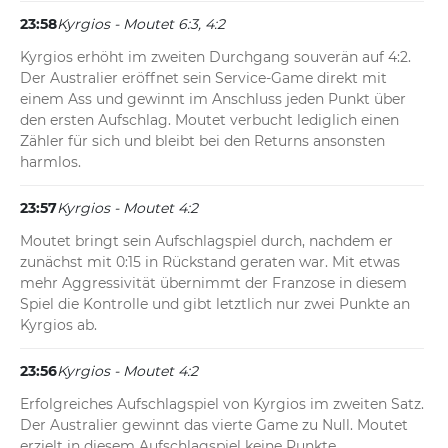
23:58
Kyrgios - Moutet 6:3, 4:2
Kyrgios erhöht im zweiten Durchgang souverän auf 4:2. 
Der Australier eröffnet sein Service-Game direkt mit 
einem Ass und gewinnt im Anschluss jeden Punkt über 
den ersten Aufschlag. Moutet verbucht lediglich einen 
Zähler für sich und bleibt bei den Returns ansonsten 
harmlos.
23:57
Kyrgios - Moutet 4:2
Moutet bringt sein Aufschlagspiel durch, nachdem er 
zunächst mit 0:15 in Rückstand geraten war. Mit etwas 
mehr Aggressivität übernimmt der Franzose in diesem 
Spiel die Kontrolle und gibt letztlich nur zwei Punkte an 
Kyrgios ab.
23:56
Kyrgios - Moutet 4:2
Erfolgreiches Aufschlagspiel von Kyrgios im zweiten Satz. 
Der Australier gewinnt das vierte Game zu Null. Moutet 
erzielt in diesem Aufschlagspiel keine Punkte.