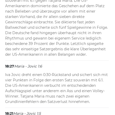
souverän mit 6:1 gegen Tatjana Maria. Die US-
Amerikanerin dominierte das Geschehen auf dem Platz 
nach Belieben und überzeugte vor allem mit einer 
starken Vorhand, die ihr allein sieben direkte 
Gewinnschläge einbrachte. Sie diktierte fast jeden 
Ballwechsel und sicherte sich fünf Spielgewinne in Folge. 
Die Deutsche fand hingegen überhaupt nicht in ihren 
Rhythmus und gewann bei eigenem Service lediglich 
bescheidene 39 Prozent der Punkte. Letztlich spiegelte 
das sehr einseitige Satzergebnis die klare Überlegenheit 
der US-Amerikanerin in allen Belangen wider.
18:27
Maria - Jovic 1:6
Iva Jovic dreht einen 0:30-Rückstand und sichert sich mit 
vier Punkten in Folge den ersten Satz souverän mit 6:1. 
Die US-Amerikanerin verbucht im entscheidenden 
Aufschlagspiel unter anderem ein Ass und einen Volley-
Winner. Tatjana Maria muss nach zwei eigenen 
Grundlinienfehlern den Satzverlust hinnehmen.
18:21
Maria - Jovic 1:5