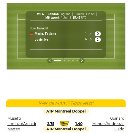
WTA
London
England
Frauen - Einzel
WT
Mittwoch
, 1 Juli
15:45
UTC
Spiel Beendet
1
2
Maria, Tatjana
0
$ 30 3
6
6
Jovic, Iva
2
Preis
Wer gewinnt? Tippt jetzt!
ATP Montreal Doppel
Musetti
Guinard
Lorenzo/Arnaldi
2.75
1.40
Manuel/Andreozzi
Matteo
ATP Montreal Doppel
Guido