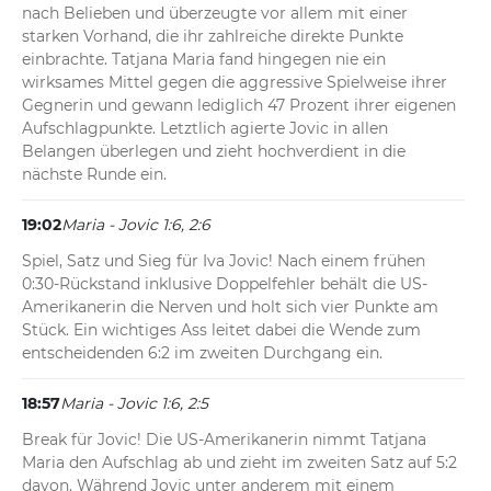
nach Belieben und überzeugte vor allem mit einer 
starken Vorhand, die ihr zahlreiche direkte Punkte 
einbrachte. Tatjana Maria fand hingegen nie ein 
wirksames Mittel gegen die aggressive Spielweise ihrer 
Gegnerin und gewann lediglich 47 Prozent ihrer eigenen 
Aufschlagpunkte. Letztlich agierte Jovic in allen 
Belangen überlegen und zieht hochverdient in die 
nächste Runde ein.
19:02
Maria - Jovic 1:6, 2:6
Spiel, Satz und Sieg für Iva Jovic! Nach einem frühen 
0:30-Rückstand inklusive Doppelfehler behält die US-
Amerikanerin die Nerven und holt sich vier Punkte am 
Stück. Ein wichtiges Ass leitet dabei die Wende zum 
entscheidenden 6:2 im zweiten Durchgang ein.
18:57
Maria - Jovic 1:6, 2:5
Break für Jovic! Die US-Amerikanerin nimmt Tatjana 
Maria den Aufschlag ab und zieht im zweiten Satz auf 5:2 
davon. Während Jovic unter anderem mit einem 