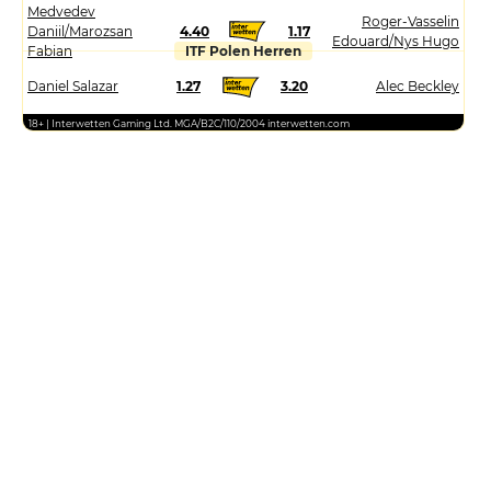
Medvedev
Roger-Vasselin
Daniil/Marozsan
4.40
1.17
Edouard/Nys Hugo
Fabian
ITF Polen Herren
Daniel Salazar
1.27
3.20
Alec Beckley
18+ | Interwetten Gaming Ltd. MGA/B2C/110/2004 interwetten.com