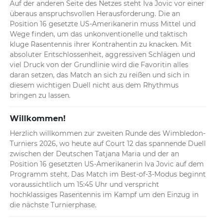
Auf der anderen Seite des Netzes steht Iva Jovic vor einer 
überaus anspruchsvollen Herausforderung. Die an 
Position 16 gesetzte US-Amerikanerin muss Mittel und 
Wege finden, um das unkonventionelle und taktisch 
kluge Rasentennis ihrer Kontrahentin zu knacken. Mit 
absoluter Entschlossenheit, aggressiven Schlägen und 
viel Druck von der Grundlinie wird die Favoritin alles 
daran setzen, das Match an sich zu reißen und sich in 
diesem wichtigen Duell nicht aus dem Rhythmus 
bringen zu lassen.
Willkommen!
Herzlich willkommen zur zweiten Runde des Wimbledon-
Turniers 2026, wo heute auf Court 12 das spannende Duell 
zwischen der Deutschen Tatjana Maria und der an 
Position 16 gesetzten US-Amerikanerin Iva Jovic auf dem 
Programm steht. Das Match im Best-of-3-Modus beginnt 
voraussichtlich um 15:45 Uhr und verspricht 
hochklassiges Rasentennis im Kampf um den Einzug in 
die nächste Turnierphase.