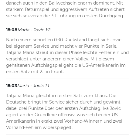
danach auch in den Ballwechseln enorm dominant. Mit 
starkem Returnspiel und aggressivem Auftreten sichert 
sie sich souverän die 3:1-Führung im ersten Durchgang.
18:08
Maria - Jovic 1:2
Nach einem schnellen 0:30-Rückstand fängt sich Jovic 
bei eigenem Service und macht vier Punkte in Serie. 
Tatjana Maria streut in dieser Phase leichte Fehler ein und 
verschlägt unter anderem einen Volley. Mit diesem 
gehaltenen Aufschlagspiel geht die US-Amerikanerin im 
ersten Satz mit 2:1 in Front.
18:03
Maria - Jovic 1:1
Tatjana Maria gleicht im ersten Satz zum 1:1 aus. Die 
Deutsche bringt ihr Service sicher durch und gewinnt 
dabei drei Punkte über den ersten Aufschlag. Iva Jovic 
agiert an der Grundlinie offensiv, was sich bei der US-
Amerikanerin in exakt zwei Vorhand-Winnern und zwei 
Vorhand-Fehlern widerspiegelt.