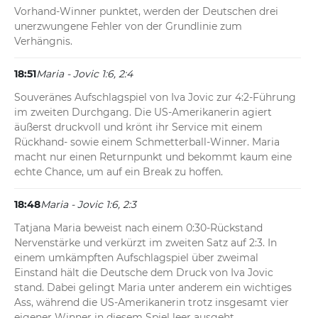
Vorhand-Winner punktet, werden der Deutschen drei 
unerzwungene Fehler von der Grundlinie zum 
Verhängnis.
18:51
Maria - Jovic 1:6, 2:4
Souveränes Aufschlagspiel von Iva Jovic zur 4:2-Führung 
im zweiten Durchgang. Die US-Amerikanerin agiert 
äußerst druckvoll und krönt ihr Service mit einem 
Rückhand- sowie einem Schmetterball-Winner. Maria 
macht nur einen Returnpunkt und bekommt kaum eine 
echte Chance, um auf ein Break zu hoffen.
18:48
Maria - Jovic 1:6, 2:3
Tatjana Maria beweist nach einem 0:30-Rückstand 
Nervenstärke und verkürzt im zweiten Satz auf 2:3. In 
einem umkämpften Aufschlagspiel über zweimal 
Einstand hält die Deutsche dem Druck von Iva Jovic 
stand. Dabei gelingt Maria unter anderem ein wichtiges 
Ass, während die US-Amerikanerin trotz insgesamt vier 
eigener Winner in diesem Spiel leer ausgeht.