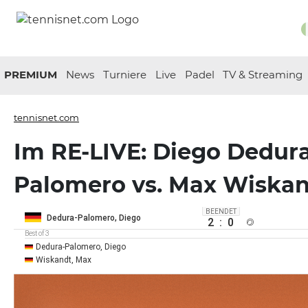
PREMIUM
News
Turniere
Live
Padel
TV & Streaming
tennisnet.com
Im RE-LIVE: Diego Dedur
Palomero vs. Max Wiska
BEENDET
Dedura-Palomero, Diego
2
:
0
Best of 3
Dedura-Palomero, Diego
Wiskandt, Max