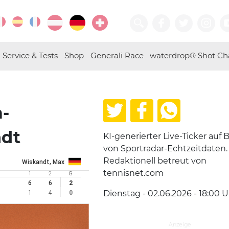
Service & Tests
Shop
Generali Race
waterdrop® Shot Ch
a-
ndt
KI-generierter Live-Ticker auf B
von Sportradar-Echtzeitdaten.
Redaktionell betreut von
Wiskandt, Max
tennisnet.com
1
2
G
6
6
2
Dienstag - 02.06.2026 - 18:00
U
1
4
0