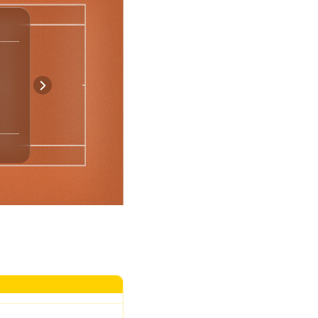
Spiel-Statistik
0
1
Asse
1
2
Doppelfehler
28
19
Punkte Nach 1. Aufschlag
5
2
Gewonnene Breakbälle