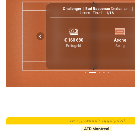
eutschland
Challenger
Bad Rappenau
Deutschland
i
16:00
UTC
Herren - Einzel
1/16
6
6
2
€ 160 680
Asche
1
4
0
Preisgeld
Belag
Wer gewinnt? Tippt jetzt!
ATP Montreal