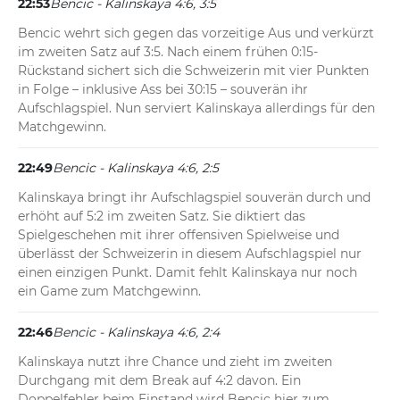
22:53
Bencic - Kalinskaya 4:6, 3:5
Bencic wehrt sich gegen das vorzeitige Aus und verkürzt 
im zweiten Satz auf 3:5. Nach einem frühen 0:15-
Rückstand sichert sich die Schweizerin mit vier Punkten 
in Folge – inklusive Ass bei 30:15 – souverän ihr 
Aufschlagspiel. Nun serviert Kalinskaya allerdings für den 
Matchgewinn.
22:49
Bencic - Kalinskaya 4:6, 2:5
Kalinskaya bringt ihr Aufschlagspiel souverän durch und 
erhöht auf 5:2 im zweiten Satz. Sie diktiert das 
Spielgeschehen mit ihrer offensiven Spielweise und 
überlässt der Schweizerin in diesem Aufschlagspiel nur 
einen einzigen Punkt. Damit fehlt Kalinskaya nur noch 
ein Game zum Matchgewinn.
22:46
Bencic - Kalinskaya 4:6, 2:4
Kalinskaya nutzt ihre Chance und zieht im zweiten 
Durchgang mit dem Break auf 4:2 davon. Ein 
Doppelfehler beim Einstand wird Bencic hier zum 