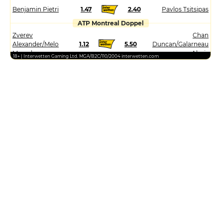
Benjamin Pietri
1.47
2.40
Pavlos Tsitsipas
ATP Montreal Doppel
Zverev
Chan
Alexander/Melo
1.12
5.50
Duncan/Galarneau
Marcelo
Alexis
18+ | Interwetten Gaming Ltd. MGA/B2C/110/2004 interwetten.com