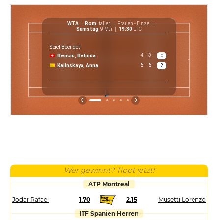
WTA
Rom
Italien
Frauen - Einzel
WTA
Samstag
, 9 Mai
19:30
UTC
Spiel Beendet
4
3
Bencic, Belinda
0
€ 7 22
6
6
Kalinskaya, Anna
2
Preis
Wer gewinnt? Tippt jetzt!
ATP Montreal
Jodar Rafael
1.70
2.15
Musetti Lorenzo
ITF Spanien Herren