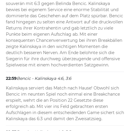
souverän mit 6:3 gegen Belinda Bencic. Kalinskaya 
bewies bei eigenem Service eine enorme Stabilität und 
dominierte das Geschehen auf dem Platz spürbar. Bencic 
fand hingegen zu selten eine Antwort auf die druckvollen 
Returns ihrer Kontrahentin und gab letztlich zu viele 
Punkte beim eigenen Aufschlag ab. Mit einer 
konsequenten Chancenverwertung bei ihren Breakbällen 
zeigte Kalinskaya in den wichtigen Momenten die 
deutlich besseren Nerven. Am Ende belohnte sich die 
Siegerin für ihre durchweg überzeugende und offensive 
Spielweise mit einem hochverdienten Satzgewinn.
22:59
Bencic - Kalinskaya 4:6, 3:6
Kalinskaya serviert das Match nach Hause! Obwohl sich 
Bencic im neunten Spiel noch einmal eine Breakchance 
erspielt, wehrt die an Position 22 Gesetzte diese 
erfolgreich ab. Mit vier ins Feld gebrachten ersten 
Aufschlägen in diesem entscheidenden Game sichert sich 
Kalinskaya das 6:3 und damit den Zweisatzsieg.