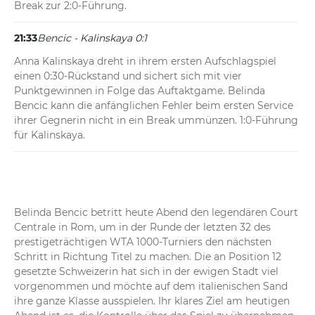
Break zur 2:0-Führung.
21:33
Bencic - Kalinskaya 0:1
Anna Kalinskaya dreht in ihrem ersten Aufschlagspiel 
einen 0:30-Rückstand und sichert sich mit vier 
Punktgewinnen in Folge das Auftaktgame. Belinda 
Bencic kann die anfänglichen Fehler beim ersten Service 
ihrer Gegnerin nicht in ein Break ummünzen. 1:0-Führung 
für Kalinskaya.
Belinda Bencic betritt heute Abend den legendären Court 
Centrale in Rom, um in der Runde der letzten 32 des 
prestigeträchtigen WTA 1000-Turniers den nächsten 
Schritt in Richtung Titel zu machen. Die an Position 12 
gesetzte Schweizerin hat sich in der ewigen Stadt viel 
vorgenommen und möchte auf dem italienischen Sand 
ihre ganze Klasse ausspielen. Ihr klares Ziel am heutigen 