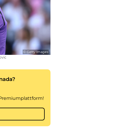
© Getty Images
ovic