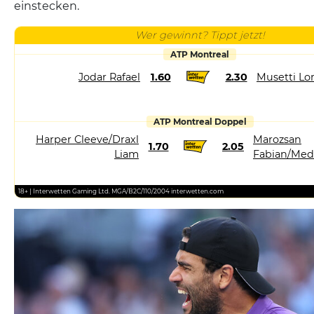
einstecken.
Wer gewinnt? Tippt jetzt!
ATP Montreal
Jodar Rafael
1.60
2.30
Musetti Lo
ATP Montreal Doppel
Harper Cleeve/Draxl
Marozsan
1.70
2.05
Liam
Fabian/Med
18+ | Interwetten Gaming Ltd. MGA/B2C/110/2004 interwetten.com