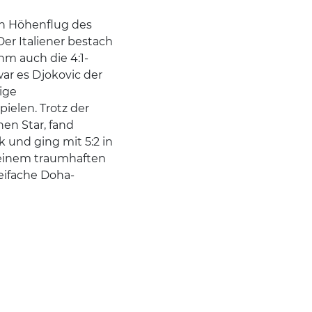
nen Höhenflug des
Der Italiener bestach
ihm auch die 4:1-
war es Djokovic der
ige
pielen. Trotz der
en Star, fand
k und ging mit 5:2 in
 einem traumhaften
eifache Doha-