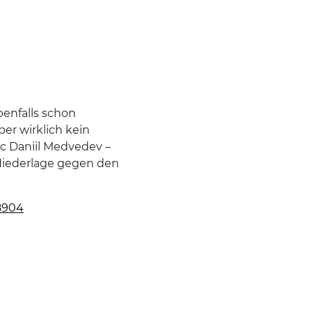
benfalls schon
er wirklich kein
ic Daniil Medvedev –
) Niederlage gegen den
8904