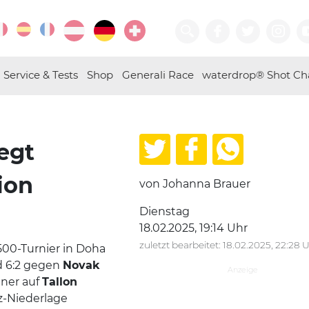
Service & Tests
Shop
Generali Race
waterdrop® Shot Ch
egt
ion
von Johanna Brauer
Dienstag
18.02.2025, 19:14 Uhr
zuletzt bearbeitet: 18.02.2025, 22:28 
00-Turnier in Doha
nd 6:2 gegen
Novak
ener auf
Tallon
z-Niederlage