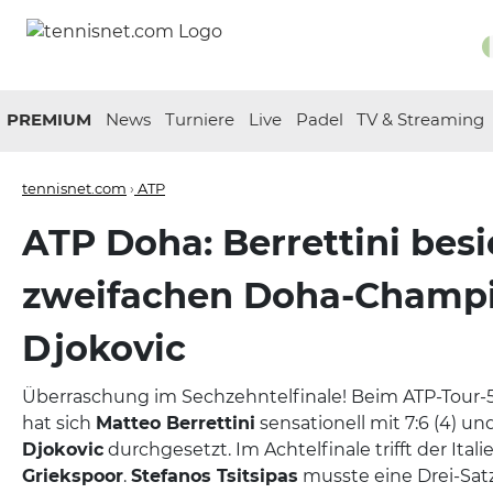
PREMIUM
News
Turniere
Live
Padel
TV & Streaming
tennisnet.com
›
ATP
ATP Doha: Berrettini besi
zweifachen Doha-Champ
Djokovic
Überraschung im Sechzehntelfinale! Beim ATP-Tour-5
hat sich
Matteo Berrettini
sensationell mit 7:6 (4) u
Djokovic
durchgesetzt. Im Achtelfinale trifft der Itali
Griekspoor
.
Stefanos Tsitsipas
musste eine Drei-Sat