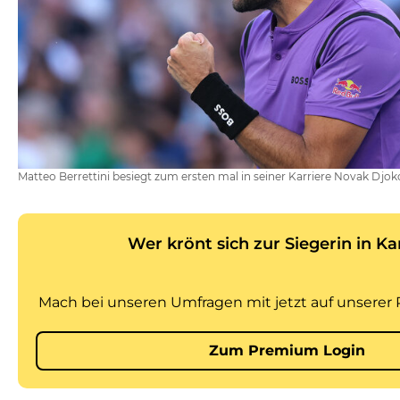
Matteo Berrettini besiegt zum ersten mal in seiner Karriere Novak Djok