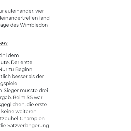
ur aufeinander, vier
ufeinandertreffen fand
auflage des Wimbledon
0397
tini dem
ute. Der erste
 Nur zu Beginn
lich besser als der
agspiele
m-Sieger musste drei
rgab. Beim 5:5 war
geglichen, die erste
 keine weiteren
 Kitzbühel-Champion
 die Satzverlängerung