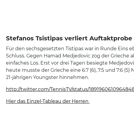
Stefanos Tsistipas verliert Auftaktprobe
Für den sechsgesetzten Tistipas war in Runde Eins e
Schluss. Gegen Hamad Medjedovic zog der Grieche ab
einfaches Los. Erst vor drei Tagen besiegte Medjedov
heute musste der Grieche eine 6:7 (6), 7:5 und 7:6 (5
21-jährigen Youngster hinnehmen.
http://twitter.com/TennisTV/status/189196061096484
Hier das Einzel-Tableau der Herren