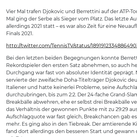
Vier Mal trafen Djokovic und Berrettini auf der ATP-To
Mal ging der Serbe als Sieger vom Platz. Das letzte A
allerdings 2021 statt – es war also Zeit für eine Neu
Finals 2021.
http://twitter.com/TennisTV/status/189191233488649
Bei den letzten beiden Begegnungen konnte Berret
Rekordspieler den ersten Satz abnehmen, so auch he
Durchgang war fast von absoluter Identität geprägt.
servierte der zweifache Doha-Titelträger Djokovic deut
Italiener und hatte keinerlei Probleme, seine Aufschl
durchzubringen, bis zum 2:2. Der 24-fache Grand-Sla
Breakbälle abwehren, ehe er selbst drei Breakbälle ve
das Verhältnis der gewonnen Punkte mit zu 29:29 aus
Aufschlagquote war fast gleich, Breakchancen gab es
mehr. Es ging also in den Tiebreak. Der amtierende
fand dort allerdings den besseren Start und gewann