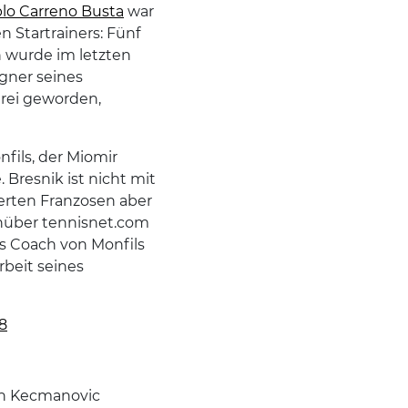
lo Carreno Busta
war
 Startrainers: Fünf
h wurde im letzten
gner seines
drei geworden,
fils, der Miomir
 Bresnik ist nicht mit
ierten Franzosen aber
enüber tennisnet.com
ls Coach von Monfils
rbeit seines
8
en Kecmanovic