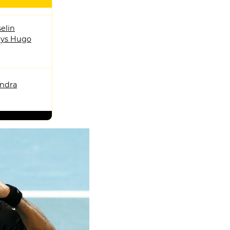
elin
ys Hugo
andra