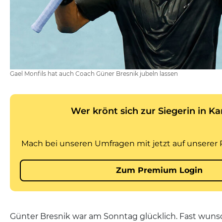
Gael Monfils hat auch Coach Güner Bresnik jubeln lassen
Günter Bresnik war am Sonntag glücklich. Fast wunsch