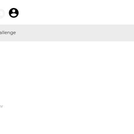
allenge
hr