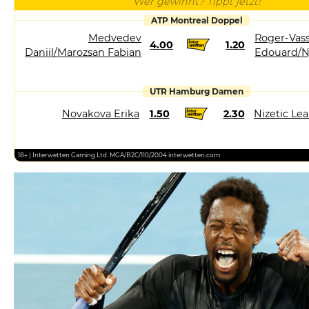
Wer gewinnt? Tippt jetzt!
ATP Montreal Doppel
Medvedev
Roger-Vass
4.00
1.20
Daniil/Marozsan Fabian
Edouard/N
UTR Hamburg Damen
Novakova Erika
1.50
2.30
Nizetic Le
18+ | Interwetten Gaming Ltd. MGA/B2C/110/2004 interwetten.com