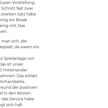
Super-Vorstellung.
Schnitt fast zwei
Im zweiten Satz habe
ertig ein Break
nig mit. Das
ven.
t man sich, der
espielt, da waren ein
e Spielanlage von
Das ist unser
20 miteinander
 nehmen. Das erklärt
Vorhandseite.
Freund der positiven
l in den letzten
r das Service habe
gt sich halt