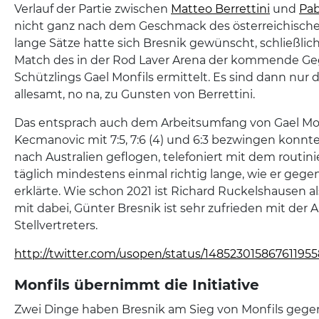
Verlauf der Partie zwischen
Matteo Berrettini
und
Pab
nicht ganz nach dem Geschmack des österreichischen
lange Sätze hatte sich Bresnik gewünscht, schließlic
Match des in der Rod Laver Arena der kommende Ge
Schützlings Gael Monfils ermittelt. Es sind dann nur 
allesamt, no na, zu Gunsten von Berrettini.
Das entsprach auch dem Arbeitsumfang von Gael Mon
Kecmanovic mit 7:5, 7:6 (4) und 6:3 bezwingen konnte.
nach Australien geflogen, telefoniert mit dem routin
täglich mindestens einmal richtig lange, wie er geg
erklärte. Wie schon 2021 ist Richard Ruckelshausen a
mit dabei, Günter Bresnik ist sehr zufrieden mit der A
Stellvertreters.
http://twitter.com/usopen/status/148523015867611955
Monfils übernimmt die Initiative
Zwei Dinge haben Bresnik am Sieg von Monfils geg