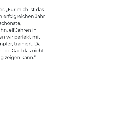
r. „Für mich ist das
m erfolgreichen Jahr
 schönste,
hn, elf Jahren in
n wir perfekt mit
fer, trainiert. Da
n, ob Gael das nicht
eg zeigen kann.“