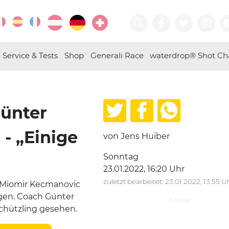
Service & Tests
Shop
Generali Race
waterdrop® Shot Ch
Günter
- „Einige
von Jens Huiber
Sonntag
23.01.2022, 16:20 Uhr
zuletzt bearbeitet: 23.01.2022, 13:55 U
n Miomir Kecmanovic
ogen. Coach Günter
chützling gesehen.