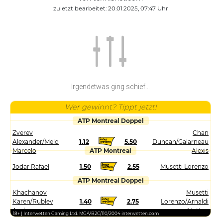
zuletzt bearbeitet: 20.01.2025, 07:47 Uhr
Irgendetwas ging schief...
Wer gewinnt? Tippt jetzt!
ATP Montreal Doppel
Zverev
Chan
Alexander/Melo
1.12
5.50
Duncan/Galarneau
Marcelo
ATP Montreal
Alexis
Jodar Rafael
1.50
2.55
Musetti Lorenzo
ATP Montreal Doppel
Khachanov
Musetti
Karen/Rublev
1.40
2.75
Lorenzo/Arnaldi
Andrey
Matteo
18+ | Interwetten Gaming Ltd. MGA/B2C/110/2004 interwetten.com