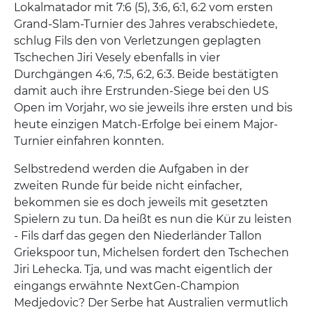
Lokalmatador mit 7:6 (5), 3:6, 6:1, 6:2 vom ersten
Grand-Slam-Turnier des Jahres verabschiedete,
schlug Fils den von Verletzungen geplagten
Tschechen Jiri Vesely ebenfalls in vier
Durchgängen 4:6, 7:5, 6:2, 6:3. Beide bestätigten
damit auch ihre Erstrunden-Siege bei den US
Open im Vorjahr, wo sie jeweils ihre ersten und bis
heute einzigen Match-Erfolge bei einem Major-
Turnier einfahren konnten.
Selbstredend werden die Aufgaben in der
zweiten Runde für beide nicht einfacher,
bekommen sie es doch jeweils mit gesetzten
Spielern zu tun. Da heißt es nun die Kür zu leisten
- Fils darf das gegen den Niederländer Tallon
Griekspoor tun, Michelsen fordert den Tschechen
Jiri Lehecka. Tja, und was macht eigentlich der
eingangs erwähnte NextGen-Champion
Medjedovic? Der Serbe hat Australien vermutlich