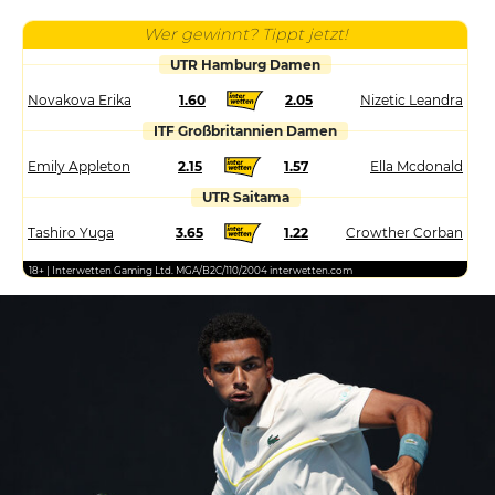
Wer gewinnt? Tippt jetzt!
UTR Hamburg Damen
Novakova Erika
1.60
2.05
Nizetic Leandra
ITF Großbritannien Damen
Emily Appleton
2.15
1.57
Ella Mcdonald
UTR Saitama
Tashiro Yuga
3.65
1.22
Crowther Corban
18+ | Interwetten Gaming Ltd. MGA/B2C/110/2004 interwetten.com