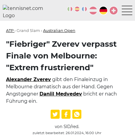
ATP
› Grand Slam ›
Australian Open
"Fiebriger" Zverev verpasst
Finale von Melbourne:
"Extrem frustrierend"
Alexander Zverev
gibt den Finaleinzug in
Melbourne dramatisch aus der Hand. Gegen
Angstgegner
Daniil Medvedev
bricht er nach
Führung ein.
von SID/red.
zuletzt bearbeitet: 26.01.2024, 16:00 Uhr