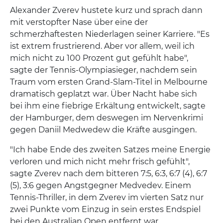
Alexander Zverev hustete kurz und sprach dann
mit verstopfter Nase über eine der
schmerzhaftesten Niederlagen seiner Karriere. "Es
ist extrem frustrierend. Aber vor allem, weil ich
mich nicht zu 100 Prozent gut gefühlt habe",
sagte der Tennis-Olympiasieger, nachdem sein
Traum vom ersten Grand-Slam-Titel in Melbourne
dramatisch geplatzt war. Über Nacht habe sich
bei ihm eine fiebrige Erkältung entwickelt, sagte
der Hamburger, dem deswegen im Nervenkrimi
gegen Daniil Medwedew die Kräfte ausgingen.
"Ich habe Ende des zweiten Satzes meine Energie
verloren und mich nicht mehr frisch gefühlt",
sagte Zverev nach dem bitteren 7:5, 6:3, 6:7 (4), 6:7
(5), 3:6 gegen Angstgegner Medvedev. Einem
Tennis-Thriller, in dem Zverev im vierten Satz nur
zwei Punkte vom Einzug in sein erstes Endspiel
bei den Australian Open entfernt war.