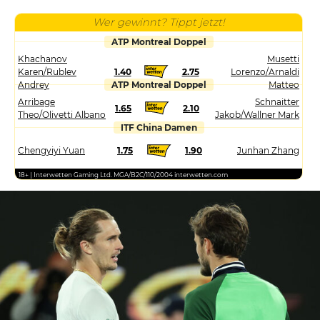
Wer gewinnt? Tippt jetzt!
ATP Montreal Doppel
Khachanov
Musetti
Karen/Rublev
1.40
2.75
Lorenzo/Arnaldi
Andrey
ATP Montreal Doppel
Matteo
Arribage
Schnaitter
1.65
2.10
Theo/Olivetti Albano
Jakob/Wallner Mark
ITF China Damen
Chengyiyi Yuan
1.75
1.90
Junhan Zhang
18+ | Interwetten Gaming Ltd. MGA/B2C/110/2004 interwetten.com