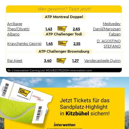
Wer gewinnt? Tippt jetzt!
ATP Montreal Doppel
Arribage
Medvedev
Theo/Olivetti
1.43
2.65
Daniil/Marozsan
Albano
ATP Challenger Todi
Fabian
D`AGOSTINO
Kravchenko Georgii
1.45
2.55
STEFANO
ATP Challenger Brownsburg
Rai Ajeet
3.40
1.27
Vandecasteele Quinn
18+ | Interwetten Gaming Ltd. MGA/B2C/110/2004 interwetten.com