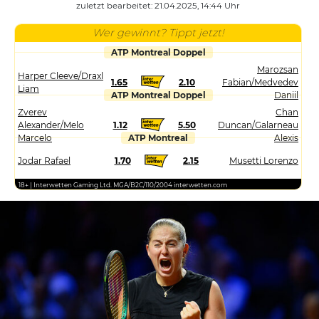
zuletzt bearbeitet: 21.04.2025, 14:44 Uhr
Wer gewinnt? Tippt jetzt!
ATP Montreal Doppel
Marozsan
Harper Cleeve/Draxl
1.65
2.10
Fabian/Medvedev
Liam
ATP Montreal Doppel
Daniil
Zverev
Chan
Alexander/Melo
1.12
5.50
Duncan/Galarneau
Marcelo
ATP Montreal
Alexis
Jodar Rafael
1.70
2.15
Musetti Lorenzo
18+ | Interwetten Gaming Ltd. MGA/B2C/110/2004 interwetten.com