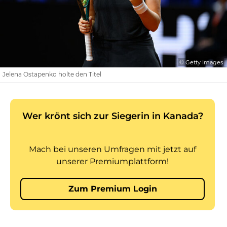
© Getty Images
Jelena Ostapenko holte den Titel