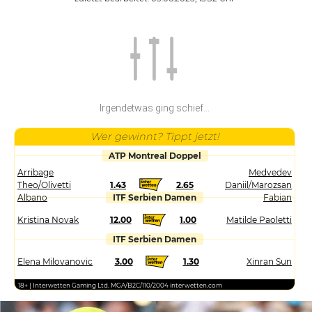
Irgendetwas ging schief...
Wer gewinnt? Tippt jetzt!
ATP Montreal Doppel
Arribage
Medvedev
Theo/Olivetti
1.43
2.65
Daniil/Marozsan
Albano
ITF Serbien Damen
Fabian
Kristina Novak
12.00
1.00
Matilde Paoletti
ITF Serbien Damen
Elena Milovanovic
3.00
1.30
Xinran Sun
18+ | Interwetten Gaming Ltd. MGA/B2C/110/2004 interwetten.com