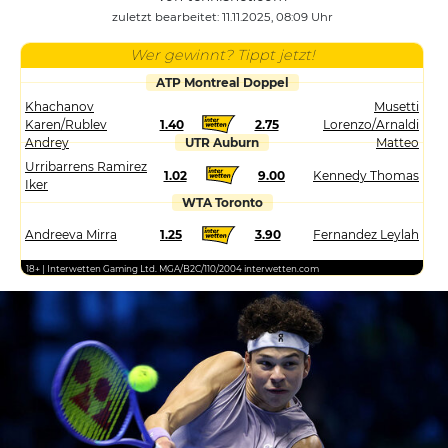
zuletzt bearbeitet: 11.11.2025, 08:09 Uhr
Wer gewinnt? Tippt jetzt!
ATP Montreal Doppel
Khachanov
Musetti
Karen/Rublev
1.40
2.75
Lorenzo/Arnaldi
Andrey
UTR Auburn
Matteo
Urribarrens Ramirez
1.02
9.00
Kennedy Thomas
Iker
WTA Toronto
Andreeva Mirra
1.25
3.90
Fernandez Leylah
18+ | Interwetten Gaming Ltd. MGA/B2C/110/2004 interwetten.com