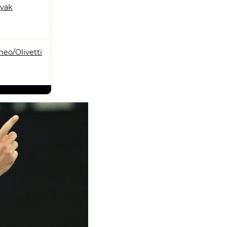
ovak
heo/Olivetti