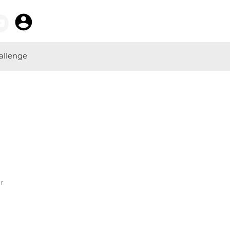
allenge
r