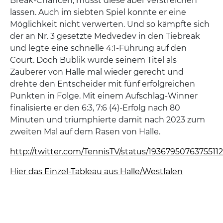
Break-Chancen, musst diese aber verstreichen
lassen. Auch im siebten Spiel konnte er eine
Möglichkeit nicht verwerten. Und so kämpfte sich
der an Nr. 3 gesetzte Medvedev in den Tiebreak
und legte eine schnelle 4:1-Führung auf den
Court. Doch Bublik wurde seinem Titel als
Zauberer von Halle mal wieder gerecht und
drehte den Entscheider mit fünf erfolgreichen
Punkten in Folge. Mit einem Aufschlag-Winner
finalisierte er den 6:3, 7:6 (4)-Erfolg nach 80
Minuten und triumphierte damit nach 2023 zum
zweiten Mal auf dem Rasen von Halle.
http://twitter.com/TennisTV/status/1936795076375511
Hier das Einzel-Tableau aus Halle/Westfalen