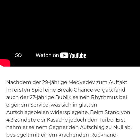
Nachdem der 29-jährige Medvedev zum Auftakt
im ersten Spiel eine Break-Chance vergab, fand
auch der 27-jährige Bublik seinen Rhythmus bei
eigenem Service, was sich in glatten
Aufschlagspielen widerspiegelte. Beim Stand von
4:3 zündete der Kasache jedoch den Turbo. Erst
nahm er seinem Gegner den Aufschlag zu Null ab,
besiegelt mit einem krachenden Rückhand-