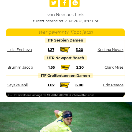
von Nikolaus Fink
zuletzt bearbeitet: 21.06.2025, 18:17 Uhr
Wer gewinnt? Tippt jetzt!
ITF Serbien Damen
Lidia Encheva
1.27
3.20
Kristina Novak
UTR Newport Beach
Brumm Jacob
1.55
2.20
Clark Miles
ITF Großbritannien Damen
Sayaka Ishii
1.07
6.00
Erin Pearce
18+ | Interwetten Gaming Ltd. MGA/B2C/110/2004 interwetten.com