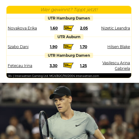
Wer gewinnt? Tippt jetzt!
UTR Hamburg Damen
Novakova Erika
1.60
2.05
Nizetic Leandra
UTR Auburn
Szabo Dani
1.90
1.70
Hilsen Blake
UTR Hamburg Damen
Vasilescu Arina
Fetecau Irina
3.30
1.25
Gabriela
18+ | Interwetten Gaming Ltd. MGA/B2C/110/2004 interwetten.com