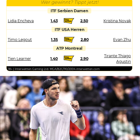
Wer gewinnt? Tippt jetzt!
ITF Serbien Damen
Lidia Encheva
1.43
2.50
Kristina Novak
ITF USA Herren
Timo Legout
1.35
2.80
Evan Zhu
ATP Montreal
Tirante Thiago
Tien Learner
1.40
2.90
Agustin
18+ | Interwetten Gaming Ltd. MGA/B2C/110/2004 interwetten.com