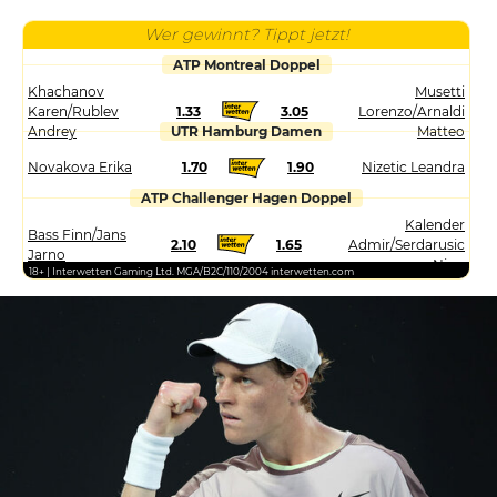
Wer gewinnt? Tippt jetzt!
ATP Montreal Doppel
Khachanov
Musetti
Karen/Rublev
1.33
3.05
Lorenzo/Arnaldi
Andrey
UTR Hamburg Damen
Matteo
Novakova Erika
1.70
1.90
Nizetic Leandra
ATP Challenger Hagen Doppel
Kalender
Bass Finn/Jans
2.10
1.65
Admir/Serdarusic
Jarno
Nino
18+ | Interwetten Gaming Ltd. MGA/B2C/110/2004 interwetten.com