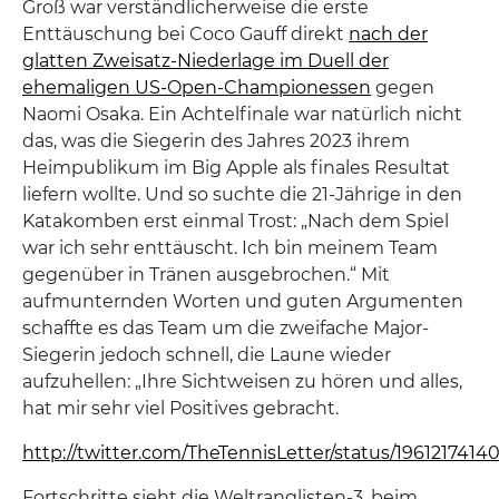
Groß war verständlicherweise die erste
Enttäuschung bei Coco Gauff direkt
nach der
glatten Zweisatz-Niederlage im Duell der
ehemaligen US-Open-Championessen
gegen
Naomi Osaka. Ein Achtelfinale war natürlich nicht
das, was die Siegerin des Jahres 2023 ihrem
Heimpublikum im Big Apple als finales Resultat
liefern wollte. Und so suchte die 21-Jährige in den
Katakomben erst einmal Trost: „Nach dem Spiel
war ich sehr enttäuscht. Ich bin meinem Team
gegenüber in Tränen ausgebrochen.“ Mit
aufmunternden Worten und guten Argumenten
schaffte es das Team um die zweifache Major-
Siegerin jedoch schnell, die Laune wieder
aufzuhellen: „Ihre Sichtweisen zu hören und alles,
hat mir sehr viel Positives gebracht.
http://twitter.com/TheTennisLetter/status/196121741
Fortschritte sieht die Weltranglisten-3. beim