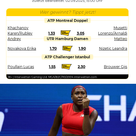
zuletzt bearbeitet: 02.09.2025, 15:00 Uhr
Wer gewinnt? Tippt jetzt!
ATP Montreal Doppel
Khachanov
Musetti
Karen/Rublev
1.33
3.05
Lorenzo/Arnaldi
Andrey
UTR Hamburg Damen
Matteo
Novakova Erika
1.70
1.90
Nizetic Leandra
ATP Challenger Istanbul
Poullain Lucas
1.55
2.30
Brouwer Gijs
18+ | Interwetten Gaming Ltd. MGA/B2C/110/2004 interwetten.com