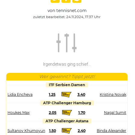
von tennisnet.com
zuletzt bearbeitet: 24.11.2024, 17:37 Uhr
Irgendetwas ging schief...
Wer gewinnt? Tippt jetzt!
ITF Serbien Damen
Lidia Encheva
1.25
3.40
Kristina Novak
ATP Challenger Hamburg
Houkes Max
2.05
1.70
Nagal Sumit
ATP Challenger Astana
Sultanov Khumoyun
1.50
2.40
Binda Alexander