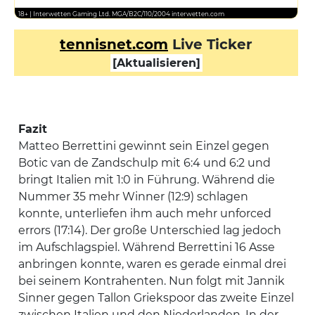
18+ | Interwetten Gaming Ltd. MGA/B2C/110/2004 interwetten.com
tennisnet.com
Live Ticker
[Aktualisieren]
Fazit
Matteo Berrettini gewinnt sein Einzel gegen
Botic van de Zandschulp mit 6:4 und 6:2 und
bringt Italien mit 1:0 in Führung. Während die
Nummer 35 mehr Winner (12:9) schlagen
konnte, unterliefen ihm auch mehr unforced
errors (17:14). Der große Unterschied lag jedoch
im Aufschlagspiel. Während Berrettini 16 Asse
anbringen konnte, waren es gerade einmal drei
bei seinem Kontrahenten. Nun folgt mit Jannik
Sinner gegen Tallon Griekspoor das zweite Einzel
zwischen Italien und den Niederlanden. In der