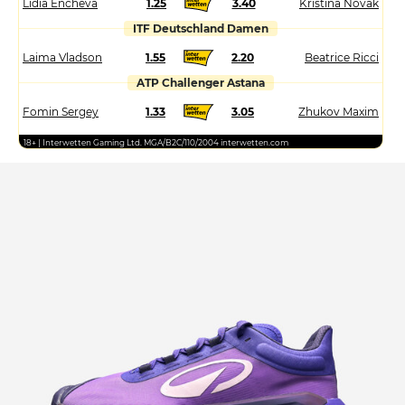
Lidia Encheva
1.25
3.40
Kristina Novak
ITF Deutschland Damen
Laima Vladson
1.55
2.20
Beatrice Ricci
ATP Challenger Astana
Fomin Sergey
1.33
3.05
Zhukov Maxim
18+ | Interwetten Gaming Ltd. MGA/B2C/110/2004 interwetten.com