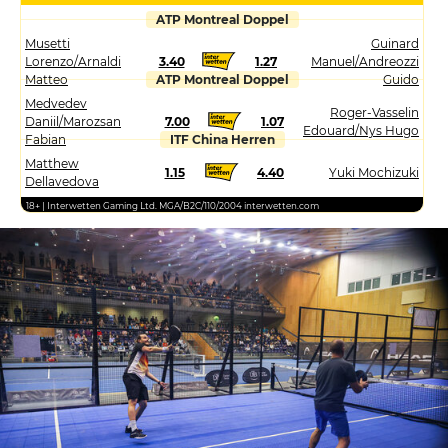
ATP Montreal Doppel
Musetti
Guinard
Lorenzo/Arnaldi
3.40
1.27
Manuel/Andreozzi
Matteo
ATP Montreal Doppel
Guido
Medvedev
Roger-Vasselin
Daniil/Marozsan
7.00
1.07
Edouard/Nys Hugo
Fabian
ITF China Herren
Matthew
1.15
4.40
Yuki Mochizuki
Dellavedova
18+ | Interwetten Gaming Ltd. MGA/B2C/110/2004 interwetten.com