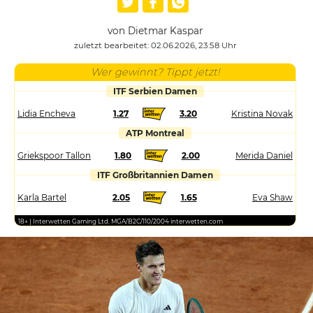
von Dietmar Kaspar
zuletzt bearbeitet: 02.06.2026, 23:58 Uhr
Wer gewinnt? Tippt jetzt!
ITF Serbien Damen
Lidia Encheva
1.27
3.20
Kristina Novak
ATP Montreal
Griekspoor Tallon
1.80
2.00
Merida Daniel
ITF Großbritannien Damen
Karla Bartel
2.05
1.65
Eva Shaw
18+ | Interwetten Gaming Ltd. MGA/B2C/110/2004 interwetten.com