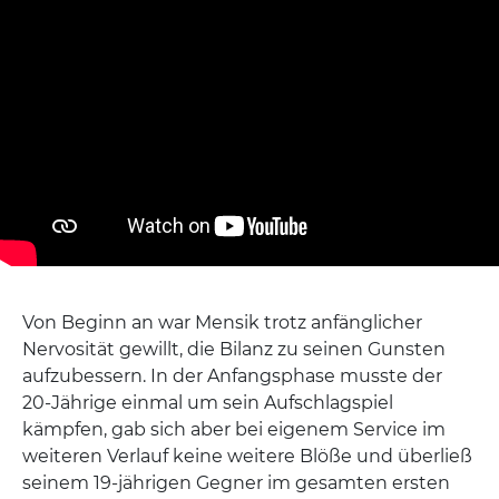
Von Beginn an war Mensik trotz anfänglicher
Nervosität gewillt, die Bilanz zu seinen Gunsten
aufzubessern. In der Anfangsphase musste der
20-Jährige einmal um sein Aufschlagspiel
kämpfen, gab sich aber bei eigenem Service im
weiteren Verlauf keine weitere Blöße und überließ
seinem 19-jährigen Gegner im gesamten ersten