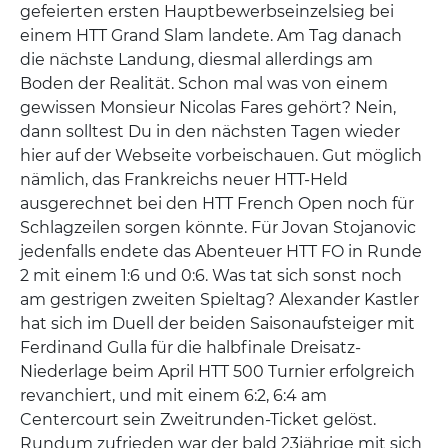
gefeierten ersten Hauptbewerbseinzelsieg bei
einem HTT Grand Slam landete. Am Tag danach
die nächste Landung, diesmal allerdings am
Boden der Realität. Schon mal was von einem
gewissen Monsieur Nicolas Fares gehört? Nein,
dann solltest Du in den nächsten Tagen wieder
hier auf der Webseite vorbeischauen. Gut möglich
nämlich, das Frankreichs neuer HTT-Held
ausgerechnet bei den HTT French Open noch für
Schlagzeilen sorgen könnte. Für Jovan Stojanovic
jedenfalls endete das Abenteuer HTT FO in Runde
2 mit einem 1:6 und 0:6. Was tat sich sonst noch
am gestrigen zweiten Spieltag? Alexander Kastler
hat sich im Duell der beiden Saisonaufsteiger mit
Ferdinand Gulla für die halbfinale Dreisatz-
Niederlage beim April HTT 500 Turnier erfolgreich
revanchiert, und mit einem 6:2, 6:4 am
Centercourt sein Zweitrunden-Ticket gelöst.
Rundum zufrieden war der bald 23jährige mit sich