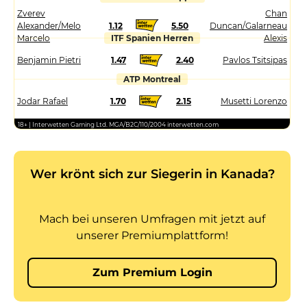
Zverev
Chan
Alexander/Melo
1.12
5.50
Duncan/Galarneau
Marcelo
ITF Spanien Herren
Alexis
Benjamin Pietri
1.47
2.40
Pavlos Tsitsipas
ATP Montreal
Jodar Rafael
1.70
2.15
Musetti Lorenzo
18+ | Interwetten Gaming Ltd. MGA/B2C/110/2004 interwetten.com