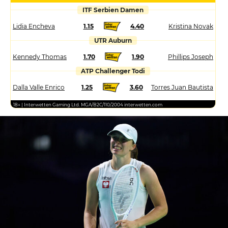
ITF Serbien Damen
Lidia Encheva
1.15
4.40
Kristina Novak
UTR Auburn
Kennedy Thomas
1.70
1.90
Phillips Joseph
ATP Challenger Todi
Dalla Valle Enrico
1.25
3.60
Torres Juan Bautista
18+ | Interwetten Gaming Ltd. MGA/B2C/110/2004 interwetten.com