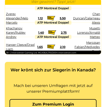
Wer gewinnt? Tippt jetzt!
ATP Montreal Doppel
Zverev
Chan
Alexander/Melo
1.12
5.50
Duncan/Galarneau
Marcelo
ATP Montreal Doppel
Alexis
Khachanov
Musetti
Karen/Rublev
1.40
2.75
Lorenzo/Arnaldi
Andrey
ATP Montreal Doppel
Matteo
Marozsan
Harper Cleeve/Draxl
1.65
2.10
Fabian/Medvedev
Liam
Daniil
18+ | Interwetten Gaming Ltd. MGA/B2C/110/2004 interwetten.com