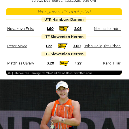
zuletzt bearbeitet: 17.03.2025, 19:39 Uhr
Wer gewinnt? Tippt jetzt!
UTR Hamburg Damen
Novakova Erika
1.60
2.05
Nizetic Leandra
ITF Slowenien Herren
Peter Makk
1.22
3.60
John Hallquist Lithen
ITF Slowenien Herren
Matthias Ujvary
3.20
1.27
Karol Filar
18+ | Interwetten Gaming Ltd. MGA/B2C/110/2004 interwetten.com