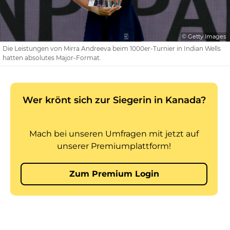
© Getty Images
Die Leistungen von Mirra Andreeva beim 1000er-Turnier in Indian Wells
hatten absolutes Major-Format.