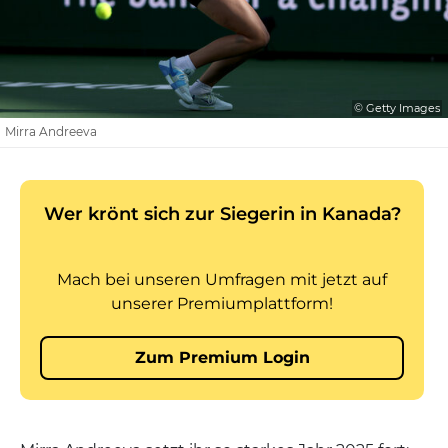
© Getty Images
Mirra Andreeva