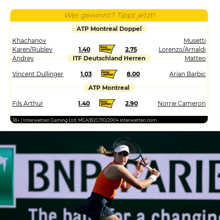
Wer gewinnt? Tippt jetzt!
ATP Montreal Doppel
Khachanov
Musetti
Karen/Rublev
1.40
2.75
Lorenzo/Arnaldi
Andrey
ITF Deutschland Herren
Matteo
Vincent Dullinger
1.03
8.00
Arian Barbic
ATP Montreal
Fils Arthur
1.40
2.90
Norrie Cameron
18+ | Interwetten Gaming Ltd. MGA/B2C/110/2004 interwetten.com