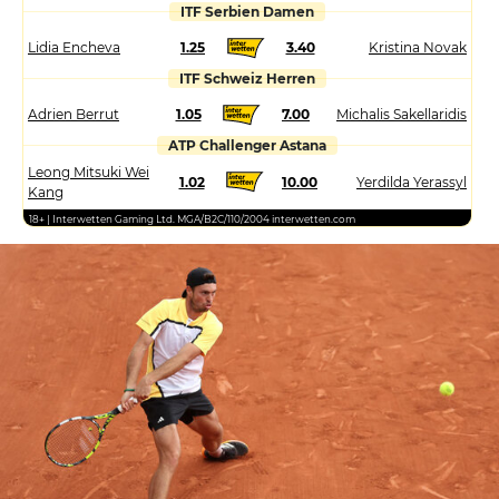
ITF Serbien Damen
Lidia Encheva
1.25
3.40
Kristina Novak
ITF Schweiz Herren
Adrien Berrut
1.05
7.00
Michalis Sakellaridis
ATP Challenger Astana
Leong Mitsuki Wei
1.02
10.00
Yerdilda Yerassyl
Kang
18+ | Interwetten Gaming Ltd. MGA/B2C/110/2004 interwetten.com