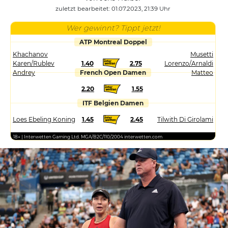
zuletzt bearbeitet: 01.07.2023, 21:39 Uhr
Wer gewinnt? Tippt jetzt!
ATP Montreal Doppel
Khachanov
Musetti
Karen/Rublev
1.40
2.75
Lorenzo/Arnaldi
Andrey
French Open Damen
Matteo
2.20
1.55
ITF Belgien Damen
Loes Ebeling Koning
1.45
2.45
Tilwith Di Girolami
18+ | Interwetten Gaming Ltd. MGA/B2C/110/2004 interwetten.com