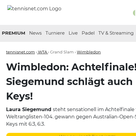
PREMIUM
News
Turniere
Live
Padel
TV & Streaming
tennisnet.com
›
WTA
› Grand Slam ›
Wimbledon
Wimbledon: Achtelfinale!
Siegemund schlägt auch
Keys!
Laura Siegemund
steht sensationell im Achtelfinal
Weltranglisten-104. gewann gegen Australian-Open-
Keys mit 6:3, 6:3.