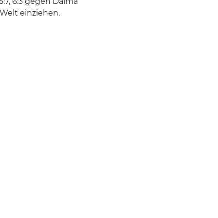
5:7, 6:3 gegen Dalma
 Welt einziehen.