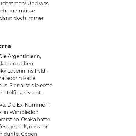
durchatmen! Und was
sich und müsse
 dann doch immer
erra
Die Argentinierin,
ikation gehen
y Loserin ins Feld -
matadorin Katie
s. Sierra ist die erste
chtelfinale steht.
ka. Die Ex-Nummer 1
s, in Wimbledon
orerst so. Osaka hatte
stgestellt, dass ihr
n dürfte. Gegen