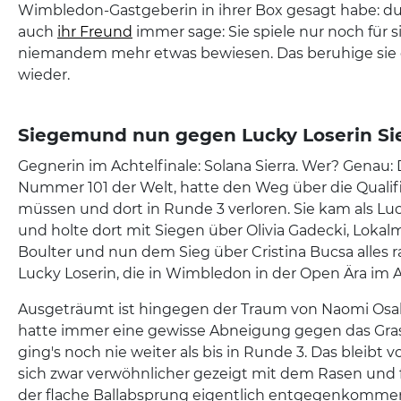
Wimbledon-Gastgeberin in ihrer Box gesagt habe: 
auch
ihr Freund
immer sage: Sie spiele nur noch für 
niemandem mehr etwas bewiesen. Das beruhige sie
wieder.
Siegemund nun gegen Lucky Loserin Si
Gegnerin im Achtelfinale: Solana Sierra. Wer? Genau: 
Nummer 101 der Welt, hatte den Weg über die Qualif
müssen und dort in Runde 3 verloren. Sie kam als Luck
und holte dort mit Siegen über Olivia Gadecki, Lokal
Boulter und nun dem Sieg über Cristina Bucsa alles rau
Lucky Loserin, die in Wimbledon in der Open Ära im A
Ausgeträumt ist hingegen der Traum von Naomi Osa
hatte immer eine gewisse Abneigung gegen das Gra
ging's noch nie weiter als bis in Runde 3. Das bleibt v
sich zwar verwöhnlicher gezeigt mit dem Rasen und fe
der flache Ballabsprung eigentlich entgegenkomme