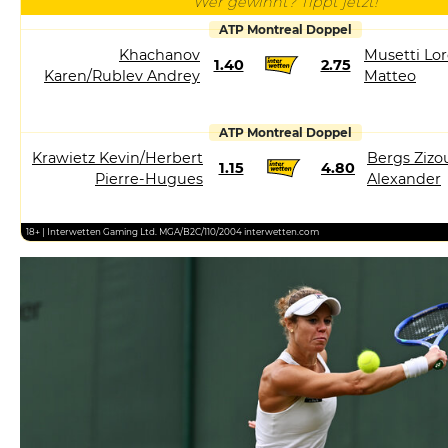
Wer gewinnt? Tippt jetzt!
ATP Montreal Doppel
Khachanov
Musetti Lor
1.40
2.75
Karen/Rublev Andrey
Matteo
ATP Montreal Doppel
Krawietz Kevin/Herbert
Bergs Zizo
1.15
4.80
Pierre-Hugues
Alexander
18+ | Interwetten Gaming Ltd. MGA/B2C/110/2004 interwetten.com