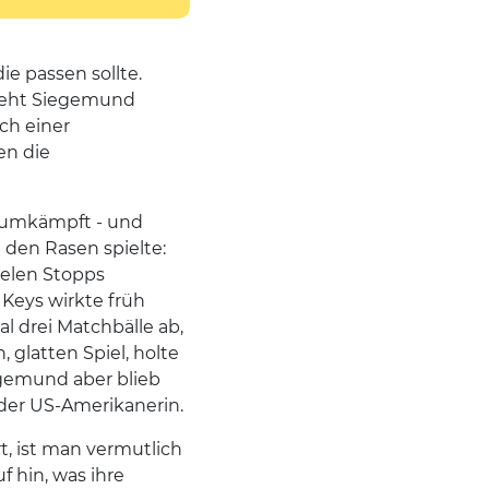
e passen sollte.
steht Siegemund
ch einer
en die
m umkämpft - und
 den Rasen spielte:
ielen Stopps
 Keys wirkte früh
l drei Matchbälle ab,
glatten Spiel, holte
egemund aber blieb
 der US-Amerikanerin.
, ist man vermutlich
 hin, was ihre