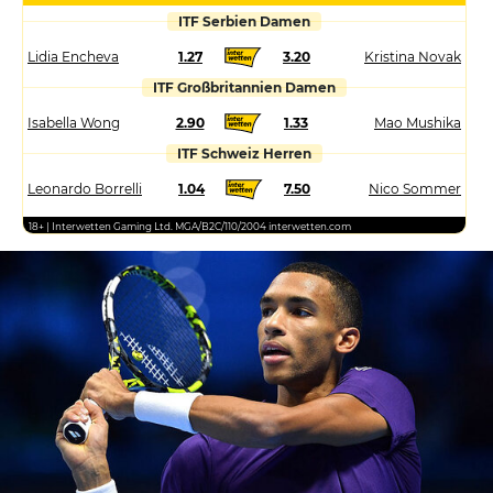
ITF Serbien Damen
Lidia Encheva
1.27
3.20
Kristina Novak
ITF Großbritannien Damen
Isabella Wong
2.90
1.33
Mao Mushika
ITF Schweiz Herren
Leonardo Borrelli
1.04
7.50
Nico Sommer
18+ | Interwetten Gaming Ltd. MGA/B2C/110/2004 interwetten.com