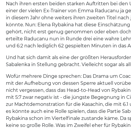
Nach ihren ersten beiden starken Auftritten bei den
einer der vielen Ex-Trainer von Emma Raducanu ja gem
in diesem Jahr ohne weiters ihren zweiten Titel nach
könnte. Nun: Elena Rybakina hat diese Einschätzung
gehört, nicht erst genug genommen oder eben doch
erteilte Raducanu nun in Runde drei eine wahre Lehr
und 6:2 nach lediglich 62 gespielten Minuten in das A
Und hat sich damit als eine der größten Herausforde
Sabalenka in Stellung gebracht. Vielleicht sogar als a
Wofür mehrere Dinge sprechen: Das Drama um Coach
mit der Aufhebung von dessen Sperre aktuell vorübe
nicht vergessen, dass das Head-to-Head von Rybaki
mit 5:7 zwar negativ ist - die jüngste Begegnung in Ci
zur Machtdemonstration für die Kasachin, die mit 6.
es könnte auch eine Rolle spielen, dass die Partie S
Rybakina schon im Viertelfinale zustande käme. Da s
keine so große Rolle. Was im Zweifel eher für Rybakin