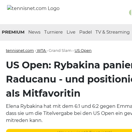
PREMIUM
News
Turniere
Live
Padel
TV & Streaming
tennisnet.com
›
WTA
› Grand Slam ›
US Open
US Open: Rybakina panie
Raducanu - und positioni
als Mitfavoritin
Elena Rybakina hat mit dem 6:1 und 6:2 gegen Emma
dass sie um die Titelvergabe bei den US Open ein ge
mitreden kann.