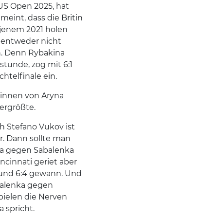
 US Open 2025, hat
eint, dass die Britin
 jenem 2021 holen
 entweder nicht
. Denn Rybakina
stunde, zog mit 6:1
chtelfinale ein.
rinnen von Aryna
llergrößte.
 Stefano Vukov ist
r. Dann sollte man
na gegen Sabalenka
ncinnati geriet aber
1 und 6:4 gewann. Und
abalenka gegen
pielen die Nerven
a spricht.