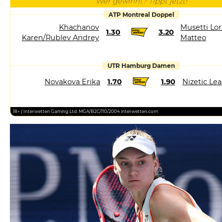
Wer gewinnt? Tippt jetzt!
ATP Montreal Doppel
Khachanov
Musetti Lor
1.30
3.20
Karen/Rublev Andrey
Matteo
UTR Hamburg Damen
Novakova Erika
1.70
1.90
Nizetic Le
18+ | Interwetten Gaming Ltd. MGA/B2C/110/2004 interwetten.com