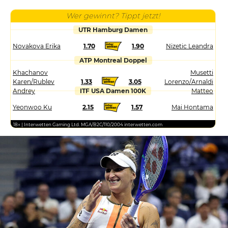
Wer gewinnt? Tippt jetzt!
UTR Hamburg Damen
Novakova Erika
1.70
1.90
Nizetic Leandra
ATP Montreal Doppel
Khachanov
Musetti
Karen/Rublev
1.33
3.05
Lorenzo/Arnaldi
Andrey
ITF USA Damen 100K
Matteo
Yeonwoo Ku
2.15
1.57
Mai Hontama
18+ | Interwetten Gaming Ltd. MGA/B2C/110/2004 interwetten.com