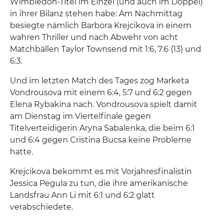
Wimbledon-Titel im Einzel (und auch im Doppel)
in ihrer Bilanz stehen habe: Am Nachmittag
besiegte nämlich Barbora Krejcikova in einem
wahren Thriller und nach Abwehr von acht
Matchbällen Taylor Townsend mit 1:6, 7:6 (13) und
6:3.
Und im letzten Match des Tages zog Marketa
Vondrousova mit einem 6:4, 5:7 und 6:2 gegen
Elena Rybakina nach. Vondrousova spielt damit
am Dienstag im Viertelfinale gegen
Titelverteidigerin Aryna Sabalenka, die beim 6:1
und 6:4 gegen Cristina Bucsa keine Probleme
hatte.
Krejcikova bekommt es mit Vorjahresfinalistin
Jessica Pegula zu tun, die ihre amerikanische
Landsfrau Ann Li mit 6:1 und 6:2 glatt
verabschiedete.