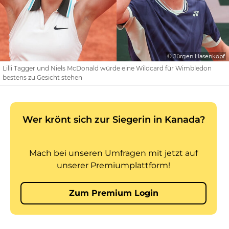
© Jürgen Hasenkopf
Lilli Tagger und Niels McDonald würde eine Wildcard für Wimbledon
bestens zu Gesicht stehen