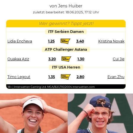
von Jens Huiber
zuletzt bearbeitet: 18.06.2025, 17:12 Uhr
Wer gewinnt? Tippt jetzt!
ITF Serbien Damen
Lidia Encheva
1.25
3.40
Kristina Novak
ATP Challenger Astana
Ouakaa Aziz
3.20
1.30
Cui Jie
ITF USA Herren
Timo Legout
1.35
2.80
Evan Zhu
18+ | Interwetten Gaming Ltd. MGA/B2C/110/2004 interwetten.com