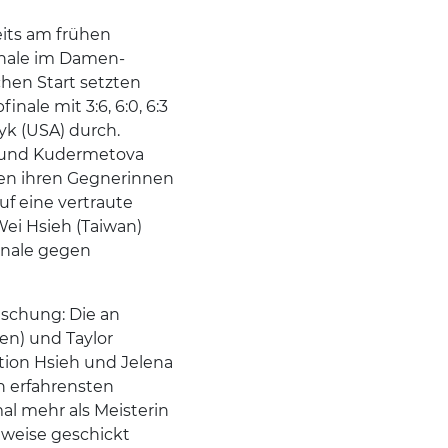
its am frühen
inale im Damen-
hen Start setzten
inale mit 3:6, 6:0, 6:3
yk (USA) durch.
s und Kudermetova
eßen ihren Gegnerinnen
uf eine vertraute
Wei Hsieh (Taiwan)
inale gegen
aschung: Die an
en) und Taylor
ion Hsieh und Jelena
en erfahrensten
mal mehr als Meisterin
lweise geschickt