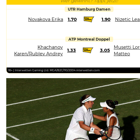
Wer gewinnt? Tippt jetzt!
UTR Hamburg Damen
Novakova Erika
1.70
1.90
Nizetic Le
ATP Montreal Doppel
Khachanov
Musetti Lor
1.33
3.05
Karen/Rublev Andrey
Matteo
18+ | Interwetten Gaming Ltd. MGA/B2C/110/2004 interwetten.com