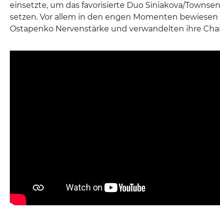
einsetzte, um das favorisierte Duo Siniakova/Townse
setzen. Vor allem in den engen Momenten bewiesen
Ostapenko Nervenstärke und verwandelten ihre Ch