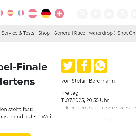
Service & Tests
Shop
Generali Race
waterdrop® Shot Ch
el-Finale
ertens
von Stefan Bergmann
Freitag
11.07.2025, 20:55 Uhr
zuletzt bearbeitet: 11.07.2025, 20:57 U
n steht fest:
rraschend auf
Su-Wei