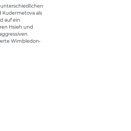
g unterschiedlichen
d Kudermetova als
d auf ein
eren Hsieh und
aggressiven
vierte Wimbledon-