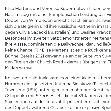
Elise Mertens und Veronika Kudermetova haben bere
Nachmittag mit einer kämpferischen Leistung das F
Doppel von Wimbledon erreicht. Nach einem schwac
sich die Belgierin und ihre russische Partnerin im Halbf
gegen Olivia Gadecki (Australien) und Desirae Krawcz
Besonders im zweiten Satz demonstrierten Merten
ihre Klasse, dominierten die Ballwechsel klar und li
keine Chance. Für Elise Mertens ist es die Rückkehr a
Bühne: Bereits 2021 gewann sie an der Seite von Su-
den Titel an der Church Road – damals übrigens im F
Kudermetova.
Im zweiten Halbfinale kam es zu einer kleinen Überr
Nummer eins gesetzten Katerina Siniakova (Tschechi
Townsend (USA) unterlagen der erfahrenen Kombinat
Ostapenko mit 5:7, 4:6. Hsieh, die mit 39 Jahren zu d
Spielerinnen auf der Tour zählt, präsentierte sich ein
des Doppels, während Ostapenko ihre explosive Spie