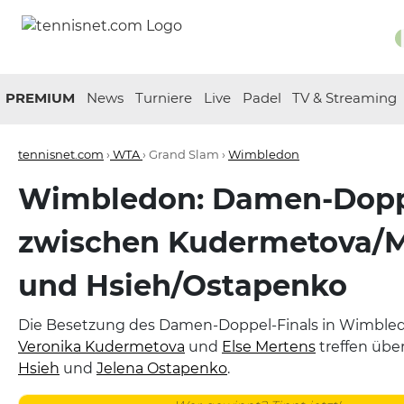
PREMIUM
News
Turniere
Live
Padel
TV & Streaming
tennisnet.com
›
WTA
› Grand Slam ›
Wimbledon
Wimbledon: Damen-Dopp
zwischen Kudermetova/M
und Hsieh/Ostapenko
Die Besetzung des Damen-Doppel-Finals in Wimbledo
Veronika Kudermetova
und
Else Mertens
treffen übe
Hsieh
und
Jelena Ostapenko
.