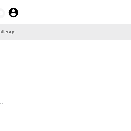
allenge
hr