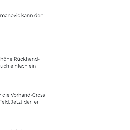
ecmanovic kann den
schöne Rückhand-
 auch einfach ein
r die Vorhand-Cross
ld. Jetzt darf er