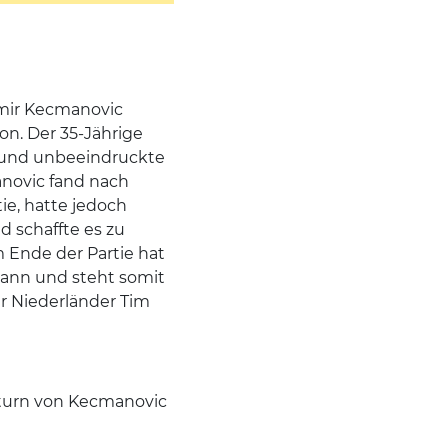
iomir Kecmanovic
n. Der 35-Jährige
e und unbeeindruckte
novic fand nach
ie, hatte jedoch
 schaffte es zu
m Ende der Partie hat
mann und steht somit
r Niederländer Tim
turn von Kecmanovic