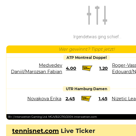
Irgendetwas ging schief...
Wer gewinnt? Tippt jetzt!
ATP Montreal Doppel
Medvedev
Roger-Vass
4.00
1.20
Daniil/Marozsan Fabian
Edouard/N
UTR Hamburg Damen
Novakova Erika
2.45
1.45
Nizetic Le
18+ | Interwetten Gaming Ltd. MGA/B2C/110/2004 interwetten.com
tennisnet.com
Live Ticker