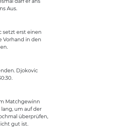
smal darf er ans
ins Aus.
setzt erst einen
ie Vorhand in den
ben.
nden. Djokovic
0:30.
 zum Matchgewinn
 lang, um auf der
 nochmal überprüfen,
cht gut ist.