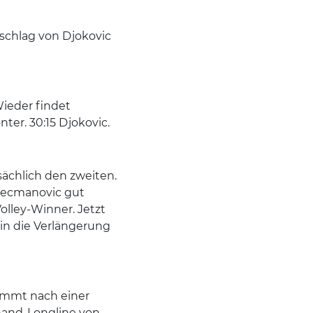
schlag von Djokovic
ieder findet
er. 30:15 Djokovic.
sächlich den zweiten.
Kecmanovic gut
lley-Winner. Jetzt
in die Verlängerung
ommt nach einer
hand-Longline von