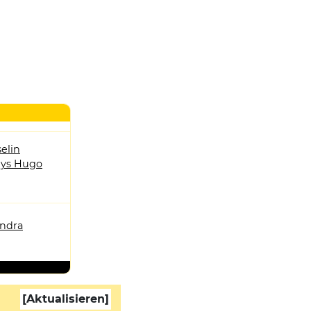
elin
ys Hugo
andra
[Aktualisieren]