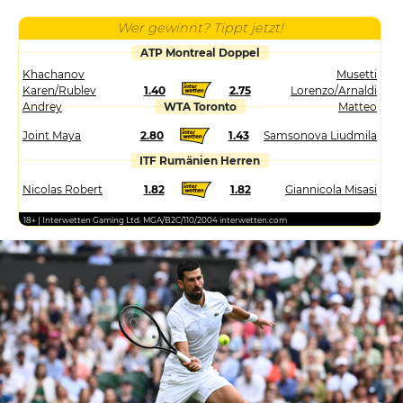
Wer gewinnt? Tippt jetzt!
ATP Montreal Doppel
Khachanov
Musetti
Karen/Rublev
1.40
2.75
Lorenzo/Arnaldi
Andrey
WTA Toronto
Matteo
Joint Maya
2.80
1.43
Samsonova Liudmila
ITF Rumänien Herren
Nicolas Robert
1.82
1.82
Giannicola Misasi
18+ | Interwetten Gaming Ltd. MGA/B2C/110/2004 interwetten.com