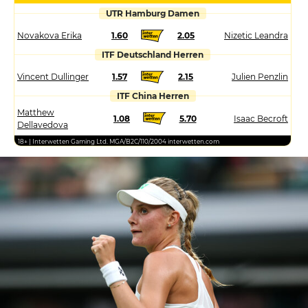
UTR Hamburg Damen
Novakova Erika
1.60
2.05
Nizetic Leandra
ITF Deutschland Herren
Vincent Dullinger
1.57
2.15
Julien Penzlin
ITF China Herren
Matthew
1.08
5.70
Isaac Becroft
Dellavedova
18+ | Interwetten Gaming Ltd. MGA/B2C/110/2004 interwetten.com