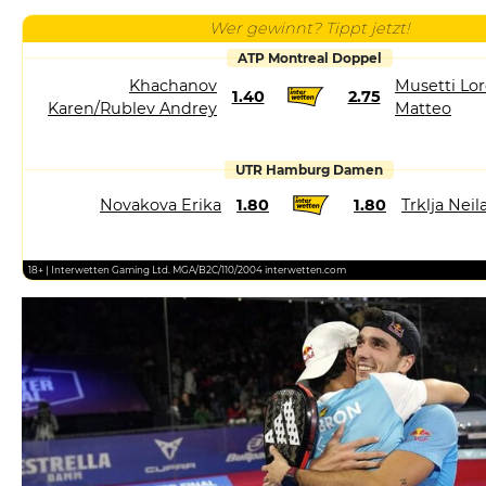
Wer gewinnt? Tippt jetzt!
ATP Montreal Doppel
Khachanov
Musetti Lor
1.40
2.75
Karen/Rublev Andrey
Matteo
UTR Hamburg Damen
Novakova Erika
1.80
1.80
Trklja Neil
18+ | Interwetten Gaming Ltd. MGA/B2C/110/2004 interwetten.com