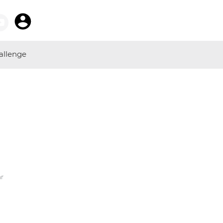
allenge
hr