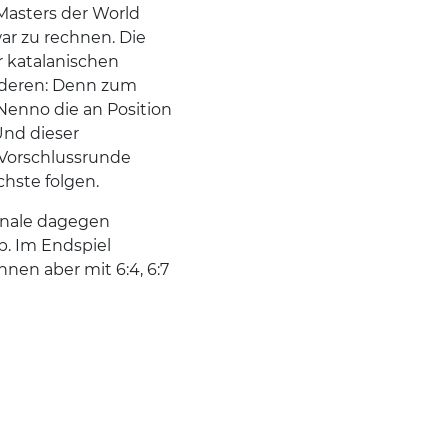
Masters der World
ar zu rechnen. Die
 katalanischen
nderen: Denn zum
Nenno die an Position
Und dieser
 Vorschlussrunde
chste folgen.
inale dagegen
b. Im Endspiel
nen aber mit 6:4, 6:7