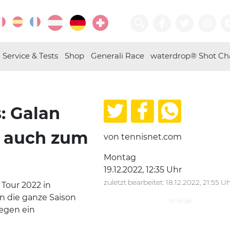
Service & Tests
Shop
Generali Race
waterdrop® Shot Ch
: Galan
n auch zum
von tennisnet.com
Montag
19.12.2022, 12:35 Uhr
zuletzt bearbeitet: 18.12.2022, 21:55 U
 Tour 2022 in
n die ganze Saison
egen ein