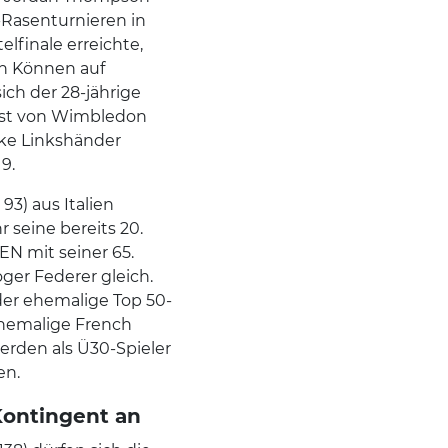
P-Rasenturnieren in
elfinale erreichte,
in Können auf
ich der 28-jährige
alist von Wimbledon
rke Linkshänder
9.
93) aus Italien
r seine bereits 20.
EN mit seiner 65.
ger Federer gleich.
der ehemalige Top 50-
ehemalige French
werden als Ü30-Spieler
en.
ontingent an