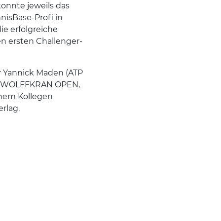
konnte jeweils das
nnisBase-Profi in
e erfolgreiche
nen ersten Challenger-
er Yannick Maden (ATP
 den WOLFFKRAN OPEN,
inem Kollegen
rlag.