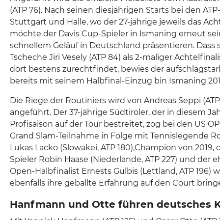
(ATP 76). Nach seinen diesjährigen Starts bei den AT
Stuttgart und Halle, wo der 27-jährige jeweils das Acht
möchte der Davis Cup-Spieler in Ismaning erneut se
schnellem Geläuf in Deutschland präsentieren. Dass s
Tscheche Jiri Vesely (ATP 84) als 2-maliger Achtelfin
dort bestens zurechtfindet, bewies der aufschlagsta
bereits mit seinem Halbfinal-Einzug bin Ismaning 201
Die Riege der Routiniers wird von Andreas Seppi (ATP 
angeführt. Der 37-jährige Südtiroler, der in diesem Jah
Profisaison auf der Tour bestreitet, zog bei den US OP
Grand Slam-Teilnahme in Folge mit Tennislegende Ro
Lukas Lacko (Slowakei, ATP 180),Champion von 2019, 
Spieler Robin Haase (Niederlande, ATP 227) und der 
Open-Halbfinalist Ernests Gulbis (Lettland, ATP 196) 
ebenfalls ihre geballte Erfahrung auf den Court bring
Hanfmann und Otte führen deutsches K