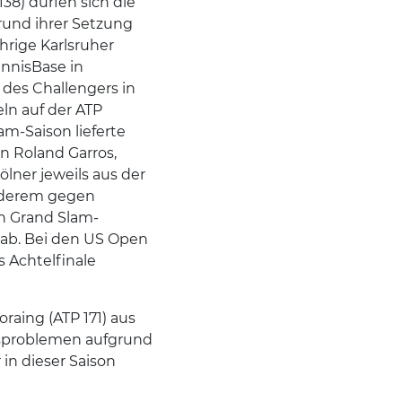
38) dürfen sich die
rund ihrer Setzung
hrige Karlsruher
ennisBase in
des Challengers in
ln auf der ATP
am-Saison lieferte
in Roland Garros,
lner jeweils aus der
anderem gegen
n Grand Slam-
ab. Bei den US Open
s Achtelfinale
aing (ATP 171) aus
gsproblemen aufgrund
in dieser Saison