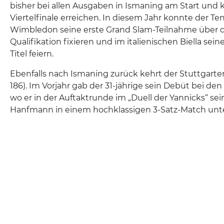
bisher bei allen Ausgaben in Ismaning am Start und 
Viertelfinale erreichen. In diesem Jahr konnte der Te
Wimbledon seine erste Grand Slam-Teilnahme über di
Qualifikation fixieren und im italienischen Biella sei
Titel feiern.
Ebenfalls nach Ismaning zurück kehrt der Stuttgart
186). Im Vorjahr gab der 31-jährige sein Debüt bei
wo er in der Auftaktrunde im „Duell der Yannicks“ se
Hanfmann in einem hochklassigen 3-Satz-Match unte