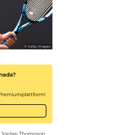
© Getty Images
ier Jordan Thompson