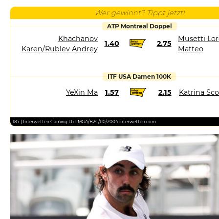
Wer gewinnt? Tippt jetzt!
ATP Montreal Doppel
Khachanov
Musetti Lor
1.40
2.75
Karen/Rublev Andrey
Matteo
ITF USA Damen 100K
YeXin Ma
1.57
2.15
Katrina Sco
18+ | Interwetten Gaming Ltd. MGA/B2C/110/2004 interwetten.com